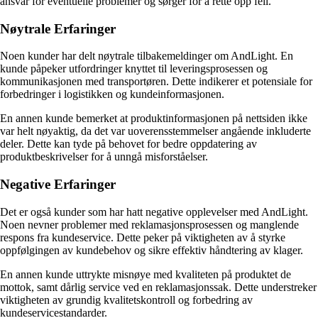
ansvar for eventuelle problemer og sørger for å rette opp feil.
Nøytrale Erfaringer
Noen kunder har delt nøytrale tilbakemeldinger om AndLight. En
kunde påpeker utfordringer knyttet til leveringsprosessen og
kommunikasjonen med transportøren. Dette indikerer et potensiale for
forbedringer i logistikken og kundeinformasjonen.
En annen kunde bemerket at produktinformasjonen på nettsiden ikke
var helt nøyaktig, da det var uoverensstemmelser angående inkluderte
deler. Dette kan tyde på behovet for bedre oppdatering av
produktbeskrivelser for å unngå misforståelser.
Negative Erfaringer
Det er også kunder som har hatt negative opplevelser med AndLight.
Noen nevner problemer med reklamasjonsprosessen og manglende
respons fra kundeservice. Dette peker på viktigheten av å styrke
oppfølgingen av kundebehov og sikre effektiv håndtering av klager.
En annen kunde uttrykte misnøye med kvaliteten på produktet de
mottok, samt dårlig service ved en reklamasjonssak. Dette understreker
viktigheten av grundig kvalitetskontroll og forbedring av
kundeservicestandarder.