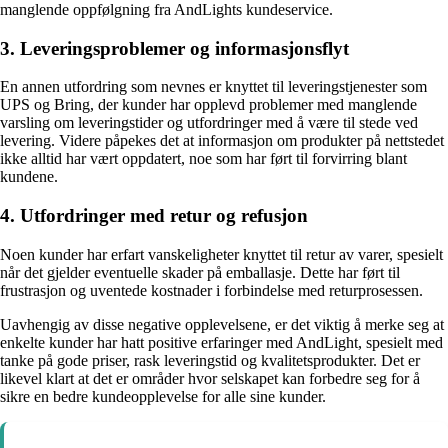
manglende oppfølgning fra AndLights kundeservice.
3. Leveringsproblemer og informasjonsflyt
En annen utfordring som nevnes er knyttet til leveringstjenester som
UPS og Bring, der kunder har opplevd problemer med manglende
varsling om leveringstider og utfordringer med å være til stede ved
levering. Videre påpekes det at informasjon om produkter på nettstedet
ikke alltid har vært oppdatert, noe som har ført til forvirring blant
kundene.
4. Utfordringer med retur og refusjon
Noen kunder har erfart vanskeligheter knyttet til retur av varer, spesielt
når det gjelder eventuelle skader på emballasje. Dette har ført til
frustrasjon og uventede kostnader i forbindelse med returprosessen.
Uavhengig av disse negative opplevelsene, er det viktig å merke seg at
enkelte kunder har hatt positive erfaringer med AndLight, spesielt med
tanke på gode priser, rask leveringstid og kvalitetsprodukter. Det er
likevel klart at det er områder hvor selskapet kan forbedre seg for å
sikre en bedre kundeopplevelse for alle sine kunder.