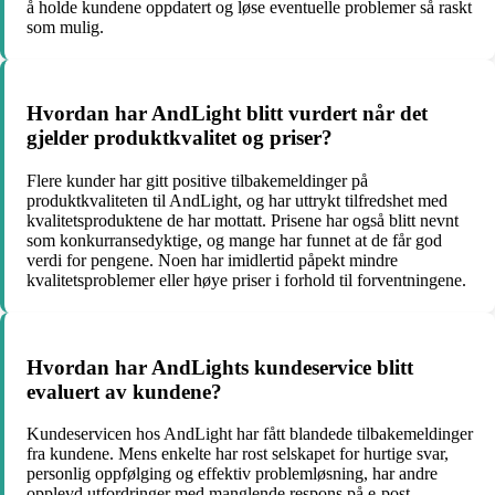
å holde kundene oppdatert og løse eventuelle problemer så raskt
som mulig.
Hvordan har AndLight blitt vurdert når det
gjelder produktkvalitet og priser?
Flere kunder har gitt positive tilbakemeldinger på
produktkvaliteten til AndLight, og har uttrykt tilfredshet med
kvalitetsproduktene de har mottatt. Prisene har også blitt nevnt
som konkurransedyktige, og mange har funnet at de får god
verdi for pengene. Noen har imidlertid påpekt mindre
kvalitetsproblemer eller høye priser i forhold til forventningene.
Hvordan har AndLights kundeservice blitt
evaluert av kundene?
Kundeservicen hos AndLight har fått blandede tilbakemeldinger
fra kundene. Mens enkelte har rost selskapet for hurtige svar,
personlig oppfølging og effektiv problemløsning, har andre
opplevd utfordringer med manglende respons på e-post,