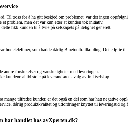
service
 Til tross for å ha gitt beskjed om problemet, var det ingen oppfølgnin
 et problem, men det var kun etter at kunden tok initiativ.
ette fikk kunden til å tvile på selskapets pålitelighet generelt.
ar hodetelefoner, som hadde dårlig Bluetooth-tilkobling. Dette førte til 
e andre forsinkelser og vanskeligheter med leveringen.
ke kundene alltid stole på leverandørens valg av fraktselskap.
fra mange tilfredse kunder, er det også en del som har hatt negative opp
, dårlig produktkvalitet og utfordringer knyttet til leveringstid og fr
om har handlet hos avXperten.dk?