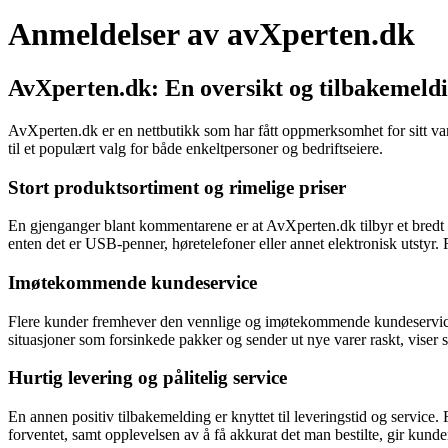
Anmeldelser av avXperten.dk
AvXperten.dk: En oversikt og tilbakemeld
AvXperten.dk er en nettbutikk som har fått oppmerksomhet for sitt v
til et populært valg for både enkeltpersoner og bedriftseiere.
Stort produktsortiment og rimelige priser
En gjenganger blant kommentarene er at AvXperten.dk tilbyr et bredt utv
enten det er USB-penner, høretelefoner eller annet elektronisk utstyr.
Imøtekommende kundeservice
Flere kunder fremhever den vennlige og imøtekommende kundeservicen 
situasjoner som forsinkede pakker og sender ut nye varer raskt, viser s
Hurtig levering og pålitelig service
En annen positiv tilbakemelding er knyttet til leveringstid og service.
forventet, samt opplevelsen av å få akkurat det man bestilte, gir kun