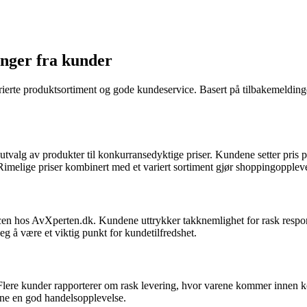
inger fra kunder
arierte produktsortiment og gode kundeservice. Basert på tilbakemeldin
alg av produkter til konkurransedyktige priser. Kundene setter pris på d
 Rimelige priser kombinert med et variert sortiment gjør shoppingoppleve
hos AvXperten.dk. Kundene uttrykker takknemlighet for rask respons o
eg å være et viktig punkt for kundetilfredshet.
 Flere kunder rapporterer om rask levering, hvor varene kommer innen kort
dene en god handelsopplevelse.