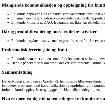
Manglende kommunikasjon og oppfølgning fra kunde
En kunde opplevde å ha en pakke som var strandet hos Post Nord.
En annen nevnte at kundeservice reagerte raskt da de rapporterte
En kunde kritiserte at DAO, leverandøren, ikke var pålitelig, og d
Dårlig produktkvalitet og misvisende beskrivelser
En kunde uttrykte misnøye med et produkt, spesifikt Streetz in-e
Problematisk leveringstid og frakt
En kunde bemerket at mens noen fikk leveransen raskt, opplevd
Det ble påpekt at selv om produktet var som forventet, kunne ik
Sammenfatning
Det er tydelig at selv om avXperten.dk har positive tilbakemeldinger 
inkluderer problemer med kommunikasjon og oppfølgning fra kundeservice
forbedre kundeopplevelsen og bygge tillit blant alle kundegrupper.
Hva er noen vanlige tilbakemeldinger fra kundene s