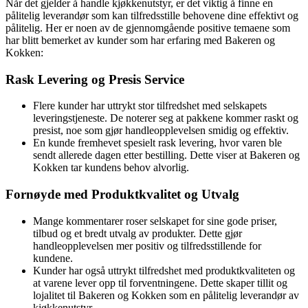
Når det gjelder å handle kjøkkenutstyr, er det viktig å finne en
pålitelig leverandør som kan tilfredsstille behovene dine effektivt og
pålitelig. Her er noen av de gjennomgående positive temaene som
har blitt bemerket av kunder som har erfaring med Bakeren og
Kokken:
Rask Levering og Presis Service
Flere kunder har uttrykt stor tilfredshet med selskapets
leveringstjeneste. De noterer seg at pakkene kommer raskt og
presist, noe som gjør handleopplevelsen smidig og effektiv.
En kunde fremhevet spesielt rask levering, hvor varen ble
sendt allerede dagen etter bestilling. Dette viser at Bakeren og
Kokken tar kundens behov alvorlig.
Fornøyde med Produktkvalitet og Utvalg
Mange kommentarer roser selskapet for sine gode priser,
tilbud og et bredt utvalg av produkter. Dette gjør
handleopplevelsen mer positiv og tilfredsstillende for
kundene.
Kunder har også uttrykt tilfredshet med produktkvaliteten og
at varene lever opp til forventningene. Dette skaper tillit og
lojalitet til Bakeren og Kokken som en pålitelig leverandør av
kjøkkenutstyr.