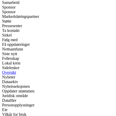
Samarbeid
Sponsor
Sponsor
Markedsføringspartner
Støtte
Pressesenter
Ta kontakt
Sirkel
Følg med
Få oppdateringer
Nettsamfunn
Siste nytt
Fellesskap
Lokal krets
Sidelenker
Oversikt
Nyheter
Dataarkiv
Nyhetsseksjonen
Oppdater strømmen
Juridisk område
Datafiler
Personopplysninger
Eie
Vilkår for bruk