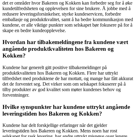
det er områder hvor Bakeren og Kokken kan forbedre seg for å øke
kundetilfredsheten og opplevelsen for sine brukere. Å jobbe med å
redusere leveringsforsinkelser, styrke kundeservicen, forbedre
emballasje og produktkvalitet, samt å ha bedre kommunikasjon med
kundene, er alle viktige punkter som selskapet bør fokusere på for å
skape en bedre kundeopplevelse.
Hvordan har tilbakemeldingene fra kundene vært
angående produktkvaliteten hos Bakeren og
Kokken?
Kundene har generelt gitt positive tilbakemeldinger på
produktkvaliteten hos Bakeren og Kokken. Flere har uttrykt
tilfredshet med produktene de har mottatt, og mange har fått akkurat
det de forventet seg. Det virker som om selskapet fokuserer på å
tilby produkter av god kvalitet som møter kundenes behov og
forventninger.
Hvilke synspunkter har kundene uttrykt angående
leveringstiden hos Bakeren og Kokken?
Kundene har delt forskjellige erfaringer når det gjelder
leveringstiden hos Bakeren og Kokken. Mens noen har rost
selskapet for rask levering, har andre uttrykt misnøye over lengre