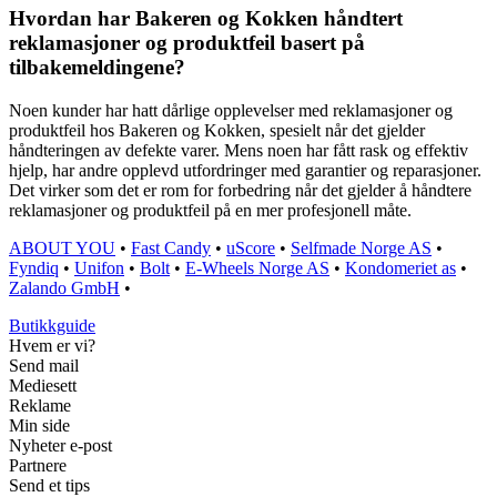
Hvordan har Bakeren og Kokken håndtert
reklamasjoner og produktfeil basert på
tilbakemeldingene?
Noen kunder har hatt dårlige opplevelser med reklamasjoner og
produktfeil hos Bakeren og Kokken, spesielt når det gjelder
håndteringen av defekte varer. Mens noen har fått rask og effektiv
hjelp, har andre opplevd utfordringer med garantier og reparasjoner.
Det virker som det er rom for forbedring når det gjelder å håndtere
reklamasjoner og produktfeil på en mer profesjonell måte.
ABOUT YOU
•
Fast Candy
•
uScore
•
Selfmade Norge AS
•
Fyndiq
•
Unifon
•
Bolt
•
E-Wheels Norge AS
•
Kondomeriet as
•
Zalando GmbH
•
Butikkguide
Hvem er vi?
Send mail
Mediesett
Reklame
Min side
Nyheter e-post
Partnere
Send et tips