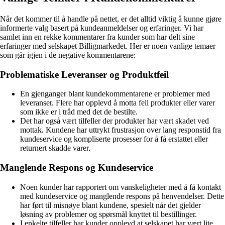
Når det kommer til å handle på nettet, er det alltid viktig å kunne gjøre
informerte valg basert på kundeanmeldelser og erfaringer. Vi har
samlet inn en rekke kommentarer fra kunder som har delt sine
erfaringer med selskapet Billigmarkedet. Her er noen vanlige temaer
som går igjen i de negative kommentarene:
Problematiske Leveranser og Produktfeil
En gjenganger blant kundekommentarene er problemer med
leveranser. Flere har opplevd å motta feil produkter eller varer
som ikke er i tråd med det de bestilte.
Det har også vært tilfeller der produkter har vært skadet ved
mottak. Kundene har uttrykt frustrasjon over lang responstid fra
kundeservice og kompliserte prosesser for å få erstattet eller
returnert skadde varer.
Manglende Respons og Kundeservice
Noen kunder har rapportert om vanskeligheter med å få kontakt
med kundeservice og manglende respons på henvendelser. Dette
har ført til misnøye blant kundene, spesielt når det gjelder
løsning av problemer og spørsmål knyttet til bestillinger.
I enkelte tilfeller har kunder opplevd at selskapet har vært lite