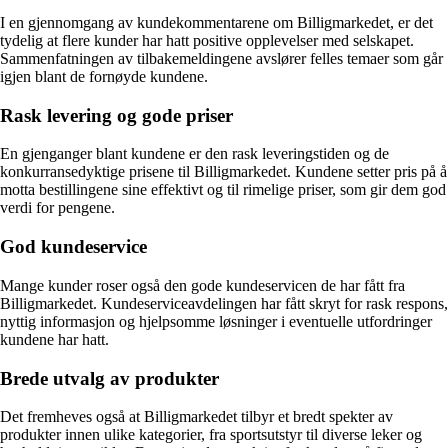
I en gjennomgang av kundekommentarene om Billigmarkedet, er det
tydelig at flere kunder har hatt positive opplevelser med selskapet.
Sammenfatningen av tilbakemeldingene avslører felles temaer som går
igjen blant de fornøyde kundene.
Rask levering og gode priser
En gjenganger blant kundene er den rask leveringstiden og de
konkurransedyktige prisene til Billigmarkedet. Kundene setter pris på å
motta bestillingene sine effektivt og til rimelige priser, som gir dem god
verdi for pengene.
God kundeservice
Mange kunder roser også den gode kundeservicen de har fått fra
Billigmarkedet. Kundeserviceavdelingen har fått skryt for rask respons,
nyttig informasjon og hjelpsomme løsninger i eventuelle utfordringer
kundene har hatt.
Brede utvalg av produkter
Det fremheves også at Billigmarkedet tilbyr et bredt spekter av
produkter innen ulike kategorier, fra sportsutstyr til diverse leker og