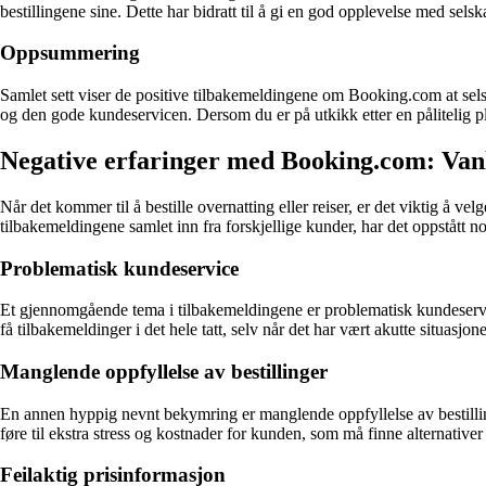
bestillingene sine. Dette har bidratt til å gi en god opplevelse med selsk
Oppsummering
Samlet sett viser de positive tilbakemeldingene om Booking.com at sels
og den gode kundeservicen. Dersom du er på utkikk etter en pålitelig pl
Negative erfaringer med Booking.com: Vanl
Når det kommer til å bestille overnatting eller reiser, er det viktig å 
tilbakemeldingene samlet inn fra forskjellige kunder, har det oppstått n
Problematisk kundeservice
Et gjennomgående tema i tilbakemeldingene er problematisk kundeservic
få tilbakemeldinger i det hele tatt, selv når det har vært akutte situasjo
Manglende oppfyllelse av bestillinger
En annen hyppig nevnt bekymring er manglende oppfyllelse av bestillinge
føre til ekstra stress og kostnader for kunden, som må finne alternativer 
Feilaktig prisinformasjon