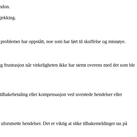
ondon.
sjekking.
problemer har oppstått, noe som har ført til skuffelse og misnøye.
g og frustrasjon når virkeligheten ikke har stemt overens med det som ble
 tilbakebetaling eller kompensasjon ved uventede hendelser eller
forutsette hendelser. Det er viktig at slike tilbakemeldinger tas på