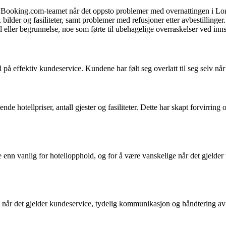
ra Booking.com-teamet når det oppsto problemer med overnattingen i L
bilder og fasiliteter, samt problemer med refusjoner etter avbestillinger.
l eller begrunnelse, noe som førte til ubehagelige overraskelser ved inn
å effektiv kundeservice. Kundene har følt seg overlatt til seg selv når 
de hotellpriser, antall gjester og fasiliteter. Dette har skapt forvirrin
 enn vanlig for hotellopphold, og for å være vanskelige når det gjelder
l når det gjelder kundeservice, tydelig kommunikasjon og håndtering av u