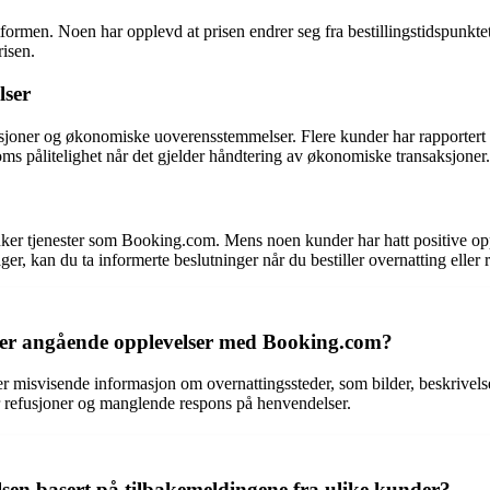
ormen. Noen har opplevd at prisen endrer seg fra bestillingstidspunktet
risen.
lser
sjoner og økonomiske uoverensstemmelser. Flere kunder har rapportert fo
s pålitelighet når det gjelder håndtering av økonomiske transaksjoner.
uker tjenester som Booking.com. Mens noen kunder har hatt positive opp
 kan du ta informerte beslutninger når du bestiller overnatting eller re
nder angående opplevelser med Booking.com?
eller misvisende informasjon om overnattingssteder, som bilder, beskrivels
r refusjoner og manglende respons på henvendelser.
n basert på tilbakemeldingene fra ulike kunder?