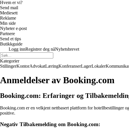
Hvem er vi?
Send mail
Mediesett
Reklame
Min side
Nyheter e-post
Partnere
Send et tips
Butikkguide
Logg inn
Registrer deg nå
Nyhetsbrevet
Kategorier
Stillinger
Kontor
Advokat
Læring
Konferanser
Lager
Lokaler
Kommunikas
Anmeldelser av Booking.com
Booking.com: Erfaringer og Tilbakemeldin
Booking.com er en velkjent nettbasert plattform for hotellbestillinger 
positive.
Negativ Tilbakemelding om Booking.com: