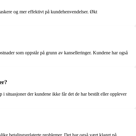
raskere og mer effektivt på kundehenvendelser. Økt
kostnader som oppstår på grunn av kanselleringer. Kundene har også
er?
 i situasjoner der kundene ikke får det de har bestilt eller opplever
ike betalingsrelaterte problemer. Det har også vært klaget på