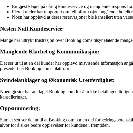
En gjest klaget på dårlig kundeservice og manglende respons f
Flere kunder har rapportert om feilinformasjon angående hoteller, 
Noen har opplevd at deres reservasjoner ble kansellert uten varse
Nesten Null Kundeservice:
Mange har uttrykt frustrasjon over Booking.coms tilsynelatende mangel p
Manglende Klarhet og Kommunikasjon:
Det ser ut til at en del kunder har opplevd misvisende informasjon angåen
presentert på Booking.coms plattform.
Svindelanklager og Økonomisk Urettferdighet:
Noen gjester har anklaget Booking.com for å trekke betalingen tidligere
kanselleringer.
Oppsummering:
Samlet sett ser det ut til at Booking.com har en del forbedringspotensia
alvor for å sikre bedre opplevelser for kundene i fremtiden.