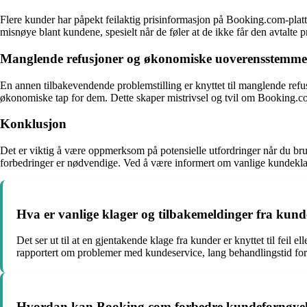
Flere kunder har påpekt feilaktig prisinformasjon på Booking.com-plattf
misnøye blant kundene, spesielt når de føler at de ikke får den avtalte p
Manglende refusjoner og økonomiske uoverensstemme
En annen tilbakevendende problemstilling er knyttet til manglende refu
økonomiske tap for dem. Dette skaper mistrivsel og tvil om Booking.com
Konklusjon
Det er viktig å være oppmerksom på potensielle utfordringer når du br
forbedringer er nødvendige. Ved å være informert om vanlige kundeklager,
Hva er vanlige klager og tilbakemeldinger fra ku
Det ser ut til at en gjentakende klage fra kunder er knyttet til feil 
rapportert om problemer med kundeservice, lang behandlingstid fo
Hvordan kan Booking.com forbedre kundefornøyelse