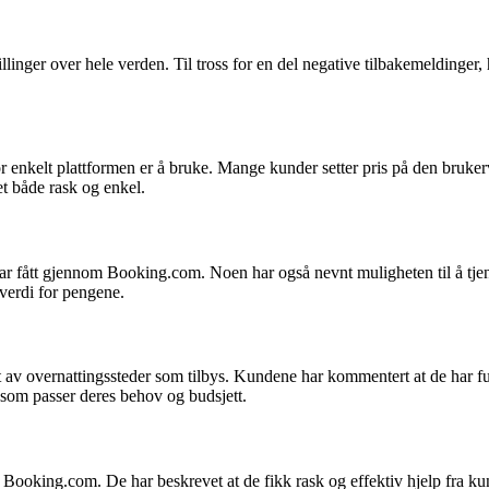
llinger over hele verden. Til tross for en del negative tilbakemeldinger
nkelt plattformen er å bruke. Mange kunder setter pris på den brukerven
et både rask og enkel.
e har fått gjennom Booking.com. Noen har også nevnt muligheten til å 
d verdi for pengene.
v overnattingssteder som tilbys. Kundene har kommentert at de har funne
 som passer deres behov og budsjett.
Booking.com. De har beskrevet at de fikk rask og effektiv hjelp fra ku