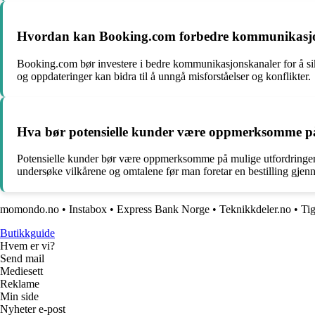
Hvordan kan Booking.com forbedre kommunikasjone
Booking.com bør investere i bedre kommunikasjonskanaler for å sik
og oppdateringer kan bidra til å unngå misforståelser og konflikter.
Hva bør potensielle kunder være oppmerksomme på
Potensielle kunder bør være oppmerksomme på mulige utfordringer kn
undersøke vilkårene og omtalene før man foretar en bestilling gj
momondo.no
•
Instabox
•
Express Bank Norge
•
Teknikkdeler.no
•
Tig
Butikkguide
Hvem er vi?
Send mail
Mediesett
Reklame
Min side
Nyheter e-post