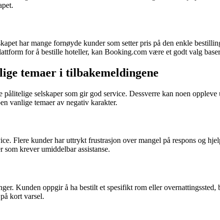
apet.
kapet har mange fornøyde kunder som setter pris på den enkle bestilling
attform for å bestille hoteller, kan Booking.com være et godt valg base
ige temaer i tilbakemeldingene
velge pålitelige selskaper som gir god service. Dessverre kan noen opple
oen vanlige temaer av negativ karakter.
e. Flere kunder har uttrykt frustrasjon over mangel på respons og hje
ner som krever umiddelbar assistanse.
r. Kunden oppgir å ha bestilt et spesifikt rom eller overnattingssted, b
på kort varsel.