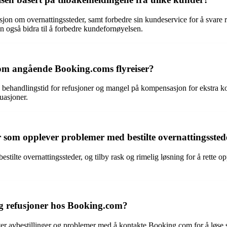
on om overnattingssteder, samt forbedre sin kundeservice for å svare 
an også bidra til å forbedre kundefornøyelsen.
om angående Booking.coms flyreiser?
ng behandlingstid for refusjoner og mangel på kompensasjon for ekstra 
uasjoner.
som opplever problemer med bestilte overnattingssted
tilte overnattingssteder, og tilby rask og rimelig løsning for å rette opp
 og refusjoner hos Booking.com?
er avbestillinger og problemer med å kontakte Booking.com for å løse sl