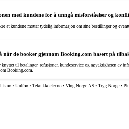
n med kundene for å unngå misforståelser og konfli
re at kundene mottar tydelig informasjon om sine bestillinger og event
 når de booker gjennom Booking.com basert på tilbak
yttet til betalinger, refusjoner, kundeservice og nøyaktigheten av inf
ennom Booking.com.
hts.no
•
Unifon
•
Teknikkdeler.no
•
Ving Norge AS
•
Tryg Norge
•
Pl