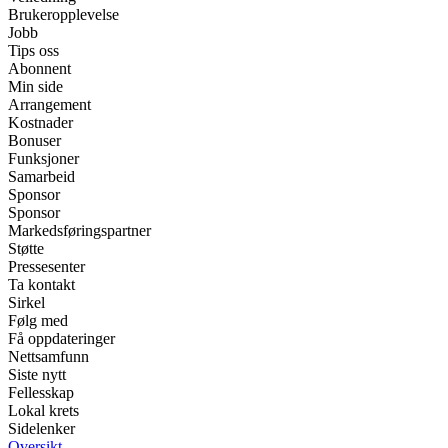
Brukeropplevelse
Jobb
Tips oss
Abonnent
Min side
Arrangement
Kostnader
Bonuser
Funksjoner
Samarbeid
Sponsor
Sponsor
Markedsføringspartner
Støtte
Pressesenter
Ta kontakt
Sirkel
Følg med
Få oppdateringer
Nettsamfunn
Siste nytt
Fellesskap
Lokal krets
Sidelenker
Oversikt