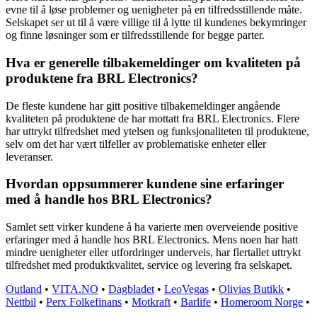
evne til å løse problemer og uenigheter på en tilfredsstillende måte.
Selskapet ser ut til å være villige til å lytte til kundenes bekymringer
og finne løsninger som er tilfredsstillende for begge parter.
Hva er generelle tilbakemeldinger om kvaliteten på
produktene fra BRL Electronics?
De fleste kundene har gitt positive tilbakemeldinger angående
kvaliteten på produktene de har mottatt fra BRL Electronics. Flere
har uttrykt tilfredshet med ytelsen og funksjonaliteten til produktene,
selv om det har vært tilfeller av problematiske enheter eller
leveranser.
Hvordan oppsummerer kundene sine erfaringer
med å handle hos BRL Electronics?
Samlet sett virker kundene å ha varierte men overveiende positive
erfaringer med å handle hos BRL Electronics. Mens noen har hatt
mindre uenigheter eller utfordringer underveis, har flertallet uttrykt
tilfredshet med produktkvalitet, service og levering fra selskapet.
Outland
•
VITA.NO
•
Dagbladet
•
LeoVegas
•
Olivias Butikk
•
Nettbil
•
Perx Folkefinans
•
Motkraft
•
Barlife
•
Homeroom Norge
•