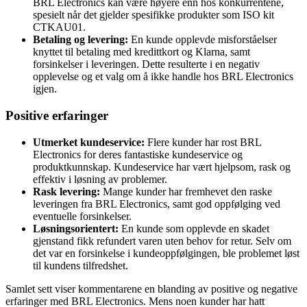
BRL Electronics kan være høyere enn hos konkurrentene,
spesielt når det gjelder spesifikke produkter som ISO kit
CTKAU01.
Betaling og levering:
En kunde opplevde misforståelser
knyttet til betaling med kredittkort og Klarna, samt
forsinkelser i leveringen. Dette resulterte i en negativ
opplevelse og et valg om å ikke handle hos BRL Electronics
igjen.
Positive erfaringer
Utmerket kundeservice:
Flere kunder har rost BRL
Electronics for deres fantastiske kundeservice og
produktkunnskap. Kundeservice har vært hjelpsom, rask og
effektiv i løsning av problemer.
Rask levering:
Mange kunder har fremhevet den raske
leveringen fra BRL Electronics, samt god oppfølging ved
eventuelle forsinkelser.
Løsningsorientert:
En kunde som opplevde en skadet
gjenstand fikk refundert varen uten behov for retur. Selv om
det var en forsinkelse i kundeoppfølgingen, ble problemet løst
til kundens tilfredshet.
Samlet sett viser kommentarene en blanding av positive og negative
erfaringer med BRL Electronics. Mens noen kunder har hatt