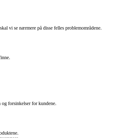
kal vi se nærmere på disse felles problemområdene.
finne.
on og forsinkelser for kundene.
roduktene.