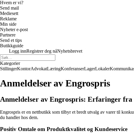
Hvem er vi?
Send mail
Mediesett
Reklame
Min side
Nyheter e-post
Partnere
Send et tips
Butikkguide
Logg inn
Registrer deg nå
Nyhetsbrevet
Kategorier
Stillinger
Kontor
Advokat
Læring
Konferanser
Lager
Lokaler
Kommunikas
Anmeldelser av Engrospris
Anmeldelser av Engrospris: Erfaringer fr
Engrospris er en nettbutikk som tilbyr et bredt utvalg av varer til konku
du handler hos dem.
Positiv Omtale om Produktkvalitet og Kundeservice