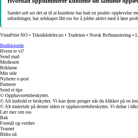
Hvordan oppsummerer kundene sin samlede oppleve
Samlet sett ser det ut til at kundene har hatt en positiv opplevelse
utfordringer, har selskapet fått ros for å jobbe aktivt med å løse pro
VistaPrint NO
•
Teknikkdeler.no
•
Tradeinn
•
Norsk Refinansiering
•
L
Butikkguide
Hvem er vi?
Send mail
Mediesett
Reklame
Min side
Nyheter e-post
Partnere
Send et tips
© Opphavsrettsbeskyttet.
© Alt innhold er beskyttet. Vi kan tjene penger når du klikker på en lenk
© Alt materiale på denne siden er opphavsrettsbeskyttet. Vi deltar i til
Lær mer om oss
Bak
Formål og verdier
Teamet
Bidra nå