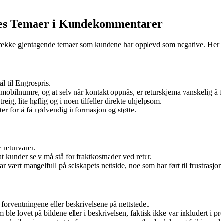
lles Temaer i Kundekommentarer
rekke gjentagende temaer som kundene har opplevd som negative. Her s
l til Engrospris.
e mobilnumre, og at selv når kontakt oppnås, er returskjema vanskelig å 
ig, lite høflig og i noen tilfeller direkte uhjelpsom.
ster for å få nødvendig informasjon og støtte.
returvarer.
at kunder selv må stå for fraktkostnader ved retur.
har vært mangelfull på selskapets nettside, noe som har ført til frustrasj
forventningene eller beskrivelsene på nettstedet.
 ble lovet på bildene eller i beskrivelsen, faktisk ikke var inkludert i p