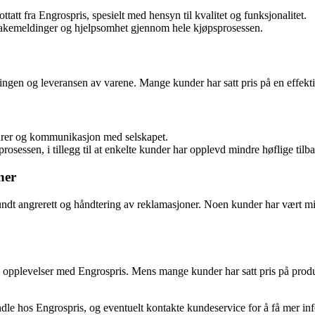
tatt fra Engrospris, spesielt med hensyn til kvalitet og funksjonalitet.
lbakemeldinger og hjelpsomhet gjennom hele kjøpsprosessen.
ngen og leveransen av varene. Mange kunder har satt pris på en effekt
 varer og kommunikasjon med selskapet.
osessen, i tillegg til at enkelte kunder har opplevd mindre høflige til
ner
undt angrerett og håndtering av reklamasjoner. Noen kunder har vært m
e opplevelser med Engrospris. Mens mange kunder har satt pris på produ
andle hos Engrospris, og eventuelt kontakte kundeservice for å få mer i