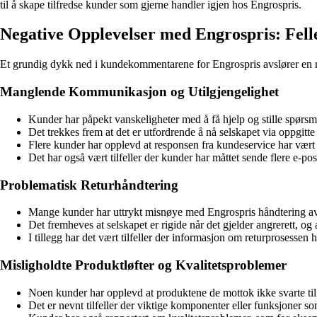
til å skape tilfredse kunder som gjerne handler igjen hos Engrospris.
Negative Opplevelser med Engrospris: Fe
Et grundig dykk ned i kundekommentarene for Engrospris avslører en 
Manglende Kommunikasjon og Utilgjengelighet
Kunder har påpekt vanskeligheter med å få hjelp og stille spørsmå
Det trekkes frem at det er utfordrende å nå selskapet via oppgitt
Flere kunder har opplevd at responsen fra kundeservice har vært tre
Det har også vært tilfeller der kunder har måttet sende flere e-po
Problematisk Returhåndtering
Mange kunder har uttrykt misnøye med Engrospris håndtering av 
Det fremheves at selskapet er rigide når det gjelder angrerett, og 
I tillegg har det vært tilfeller der informasjon om returprosessen 
Misligholdte Produktløfter og Kvalitetsproblemer
Noen kunder har opplevd at produktene de mottok ikke svarte til 
Det er nevnt tilfeller der viktige komponenter eller funksjoner som