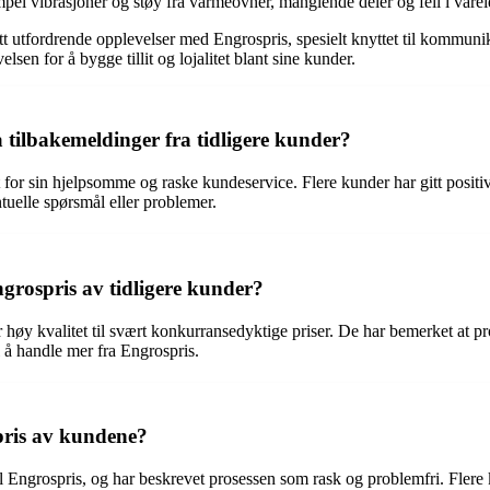
el vibrasjoner og støy fra varmeovner, manglende deler og feil i varel
utfordrende opplevelser med Engrospris, spesielt knyttet til kommunikas
en for å bygge tillit og lojalitet blant sine kunder.
tilbakemeldinger fra tidligere kunder?
ost for sin hjelpsomme og raske kundeservice. Flere kunder har gitt posi
uelle spørsmål eller problemer.
grospris av tidligere kunder?
 høy kvalitet til svært konkurransedyktige priser. De har bemerket at pro
il å handle mer fra Engrospris.
spris av kundene?
til Engrospris, og har beskrevet prosessen som rask og problemfri. Flere