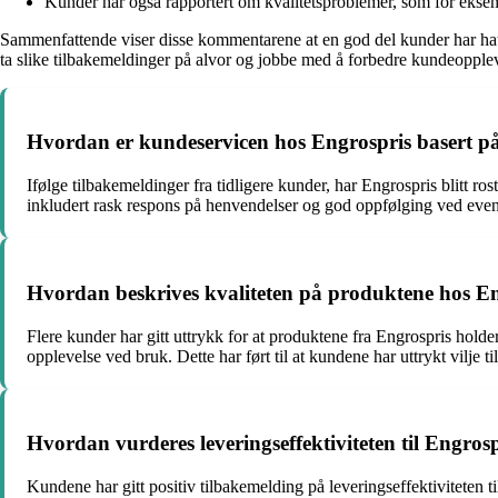
Kunder har også rapportert om kvalitetsproblemer, som for eksemp
Sammenfattende viser disse kommentarene at en god del kunder har hatt 
ta slike tilbakemeldinger på alvor og jobbe med å forbedre kundeopplevels
Hvordan er kundeservicen hos Engrospris basert på 
Ifølge tilbakemeldinger fra tidligere kunder, har Engrospris blitt r
inkludert rask respons på henvendelser og god oppfølging ved event
Hvordan beskrives kvaliteten på produktene hos En
Flere kunder har gitt uttrykk for at produktene fra Engrospris holder
opplevelse ved bruk. Dette har ført til at kundene har uttrykt vilje t
Hvordan vurderes leveringseffektiviteten til Engro
Kundene har gitt positiv tilbakemelding på leveringseffektiviteten 