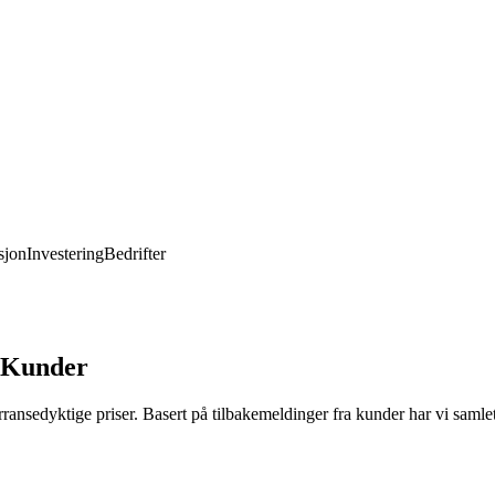
jon
Investering
Bedrifter
a Kunder
rransedyktige priser. Basert på tilbakemeldinger fra kunder har vi samlet