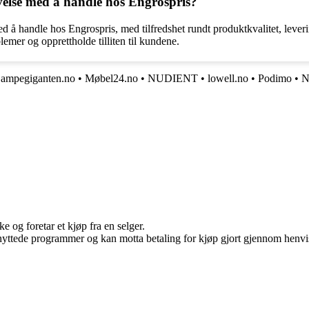
lse med å handle hos Engrospris?
 med å handle hos Engrospris, med tilfredshet rundt produktkvalitet, lev
blemer og opprettholde tilliten til kundene.
ampegiganten.no
•
Møbel24.no
•
NUDIENT
•
lowell.no
•
Podimo
•
N
e og foretar et kjøp fra en selger.
knyttede programmer og kan motta betaling for kjøp gjort gjennom henvisn