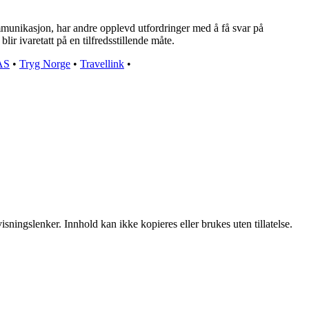
munikasjon, har andre opplevd utfordringer med å få svar på
lir ivaretatt på en tilfredsstillende måte.
AS
•
Tryg Norge
•
Travellink
•
sningslenker. Innhold kan ikke kopieres eller brukes uten tillatelse.