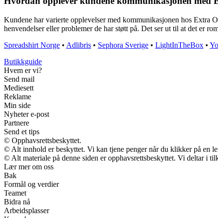
Hvordan opplever kundene kommunikasjonen med Extra
Kundene har varierte opplevelser med kommunikasjonen hos Extra Opt
henvendelser eller problemer de har støtt på. Det ser ut til at det er ro
Spreadshirt Norge
•
Adlibris
•
Sephora Sverige
•
LightInTheBox
•
Yo
Butikkguide
Hvem er vi?
Send mail
Mediesett
Reklame
Min side
Nyheter e-post
Partnere
Send et tips
© Opphavsrettsbeskyttet.
© Alt innhold er beskyttet. Vi kan tjene penger når du klikker på en len
© Alt materiale på denne siden er opphavsrettsbeskyttet. Vi deltar i t
Lær mer om oss
Bak
Formål og verdier
Teamet
Bidra nå
Arbeidsplasser