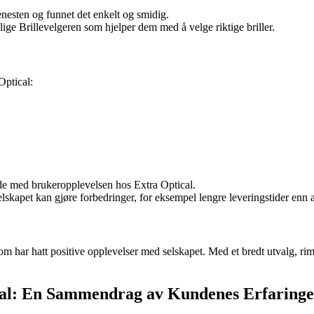
enesten og funnet det enkelt og smidig.
ge Brillevelgeren som hjelper dem med å velge riktige briller.
Optical:
de med brukeropplevelsen hos Extra Optical.
lskapet kan gjøre forbedringer, for eksempel lengre leveringstider e
om har hatt positive opplevelser med selskapet. Med et bredt utvalg, rim
cal: En Sammendrag av Kundenes Erfaringe