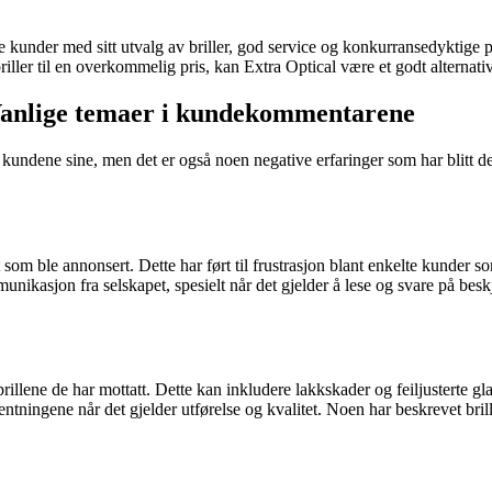
kke kunder med sitt utvalg av briller, god service og konkurransedyktige
riller til en overkommelig pris, kan Extra Optical være et godt alternat
 Vanlige temaer i kundekommentarene
ra kundene sine, men det er også noen negative erfaringer som har blitt
om ble annonsert. Dette har ført til frustrasjon blant enkelte kunder so
ikasjon fra selskapet, spesielt når det gjelder å lese og svare på beskje
llene de har mottatt. Dette kan inkludere lakkskader og feiljusterte gla
ventningene når det gjelder utførelse og kvalitet. Noen har beskrevet bri