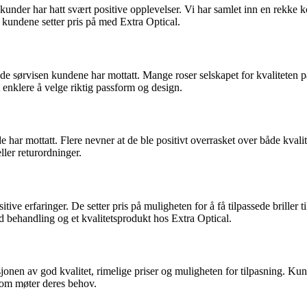
kke kunder har hatt svært positive opplevelser. Vi har samlet inn en re
 kundene setter pris på med Extra Optical.
sørvisen kundene har mottatt. Mange roser selskapet for kvaliteten på 
 enklere å velge riktig passform og design.
de har mottatt. Flere nevner at de ble positivt overrasket over både kval
ller returordninger.
itive erfaringer. De setter pris på muligheten for å få tilpassede briller 
d behandling og et kvalitetsprodukt hos Extra Optical.
nen av god kvalitet, rimelige priser og muligheten for tilpasning. Kunde
 som møter deres behov.