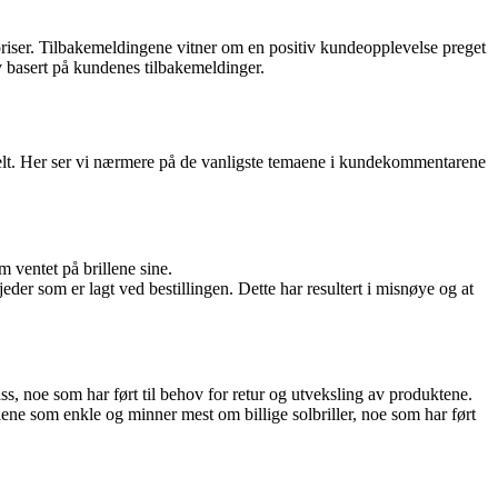
 priser. Tilbakemeldingene vitner om en positiv kundeopplevelse preget
iv basert på kundenes tilbakemeldinger.
 delt. Her ser vi nærmere på de vanligste temaene i kundekommentarene
m ventet på brillene sine.
der som er lagt ved bestillingen. Dette har resultert i misnøye og at
ss, noe som har ført til behov for retur og utveksling av produktene.
llene som enkle og minner mest om billige solbriller, noe som har ført