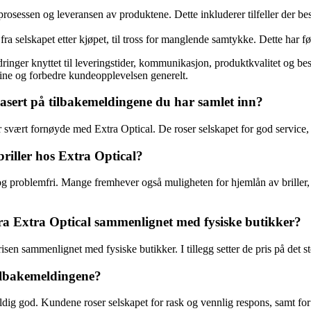
prosessen og leveransen av produktene. Dette inkluderer tilfeller der best
ra selskapet etter kjøpet, til tross for manglende samtykke. Dette har før
r knyttet til leveringstider, kommunikasjon, produktkvalitet og bestil
 sine og forbedre kundeopplevelsen generelt.
asert på tilbakemeldingene du har samlet inn?
 svært fornøyde med Extra Optical. De roser selskapet for god service, 
riller hos Extra Optical?
 problemfri. Mange fremhever også muligheten for hjemlån av briller, s
fra Extra Optical sammenlignet med fysiske butikker?
isen sammenlignet med fysiske butikker. I tillegg setter de pris på det st
tilbakemeldingene?
dig god. Kundene roser selskapet for rask og vennlig respons, samt for