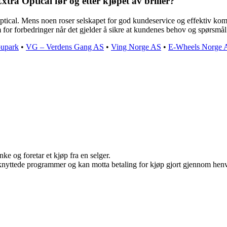
 Optical før og etter kjøpet av briller?
ical. Mens noen roser selskapet for god kundeservice og effektiv kom
m for forbedringer når det gjelder å sikre at kundenes behov og spørsmål b
upark
•
VG – Verdens Gang AS
•
Ving Norge AS
•
E-Wheels Norge 
ke og foretar et kjøp fra en selger.
ilknyttede programmer og kan motta betaling for kjøp gjort gjennom henvi