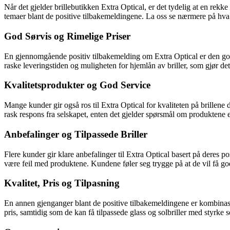
Når det gjelder brillebutikken Extra Optical, er det tydelig at en re
temaer blant de positive tilbakemeldingene. La oss se nærmere på hva
God Sørvis og Rimelige Priser
En gjennomgående positiv tilbakemelding om Extra Optical er den gode 
raske leveringstiden og muligheten for hjemlån av briller, som gjør det
Kvalitetsprodukter og God Service
Mange kunder gir også ros til Extra Optical for kvaliteten på brillene 
rask respons fra selskapet, enten det gjelder spørsmål om produktene e
Anbefalinger og Tilpassede Briller
Flere kunder gir klare anbefalinger til Extra Optical basert på deres pos
være feil med produktene. Kundene føler seg trygge på at de vil få go
Kvalitet, Pris og Tilpasning
En annen gjenganger blant de positive tilbakemeldingene er kombinasjo
pris, samtidig som de kan få tilpassede glass og solbriller med styrke