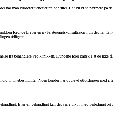
under når man vurderer tjenester fra bedrifter. Her vil vi se nærmere på 
 klinikken fordi de krever en ny førstegangskonsultasjon hvis det har gå
ingen tidligere.
else fra behandlere ved klinikken. Kundene føler kanskje at de ikke få
hold til timebestillinger. Noen kunder har opplevd utfordringer med å få
ehandling. Etter en behandling kan det være viktig med veiledning og opp