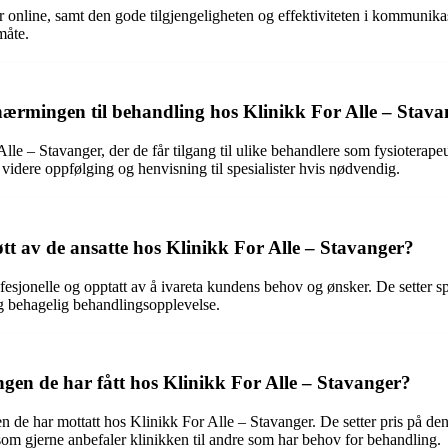
 online, samt den gode tilgjengeligheten og effektiviteten i kommunikasjo
måte.
ilnærmingen til behandling hos Klinikk For Alle – Stav
e – Stavanger, der de får tilgang til ulike behandlere som fysioterapeu
r videre oppfølging og henvisning til spesialister hvis nødvendig.
t av de ansatte hos Klinikk For Alle – Stavanger?
jonelle og opptatt av å ivareta kundens behov og ønsker. De setter spe
og behagelig behandlingsopplevelse.
ngen de har fått hos Klinikk For Alle – Stavanger?
n de har mottatt hos Klinikk For Alle – Stavanger. De setter pris på de
, som gjerne anbefaler klinikken til andre som har behov for behandling.