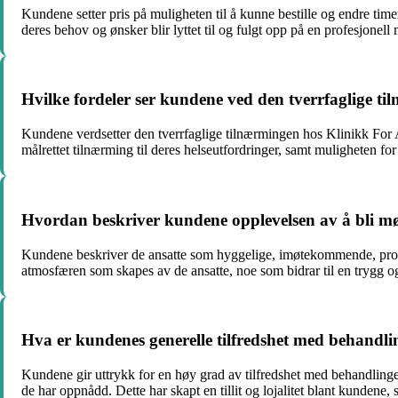
Kundene setter pris på muligheten til å kunne bestille og endre timer
deres behov og ønsker blir lyttet til og fulgt opp på en profesjonell 
Hvilke fordeler ser kundene ved den tverrfaglige t
Kundene verdsetter den tverrfaglige tilnærmingen hos Klinikk For All
målrettet tilnærming til deres helseutfordringer, samt muligheten fo
Hvordan beskriver kundene opplevelsen av å bli møt
Kundene beskriver de ansatte som hyggelige, imøtekommende, profes
atmosfæren som skapes av de ansatte, noe som bidrar til en trygg 
Hva er kundenes generelle tilfredshet med behandli
Kundene gir uttrykk for en høy grad av tilfredshet med behandlinge
de har oppnådd. Dette har skapt en tillit og lojalitet blant kundene