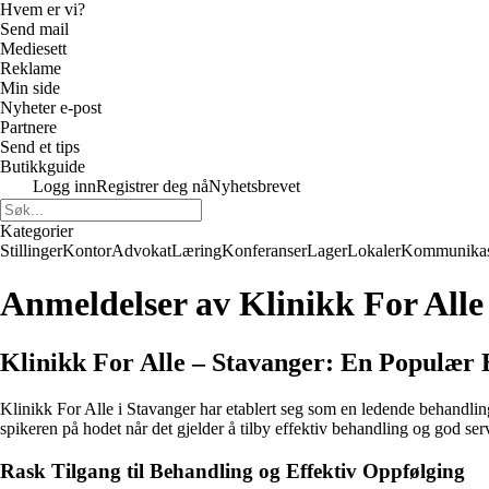
Hvem er vi?
Send mail
Mediesett
Reklame
Min side
Nyheter e-post
Partnere
Send et tips
Butikkguide
Logg inn
Registrer deg nå
Nyhetsbrevet
Kategorier
Stillinger
Kontor
Advokat
Læring
Konferanser
Lager
Lokaler
Kommunikas
Anmeldelser av Klinikk For Alle
Klinikk For Alle – Stavanger: En Populæ
Klinikk For Alle i Stavanger har etablert seg som en ledende behandling
spikeren på hodet når det gjelder å tilby effektiv behandling og god ser
Rask Tilgang til Behandling og Effektiv Oppfølging