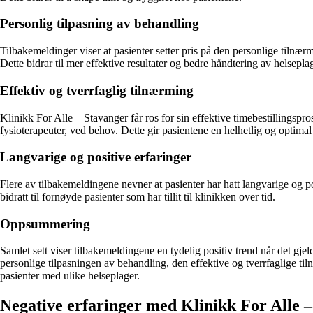
Personlig tilpasning av behandling
Tilbakemeldinger viser at pasienter setter pris på den personlige tilnær
Dette bidrar til mer effektive resultater og bedre håndtering av helseplag
Effektiv og tverrfaglig tilnærming
Klinikk For Alle – Stavanger får ros for sin effektive timebestillingspros
fysioterapeuter, ved behov. Dette gir pasientene en helhetlig og optima
Langvarige og positive erfaringer
Flere av tilbakemeldingene nevner at pasienter har hatt langvarige og p
bidratt til fornøyde pasienter som har tillit til klinikken over tid.
Oppsummering
Samlet sett viser tilbakemeldingene en tydelig positiv trend når det gj
personlige tilpasningen av behandling, den effektive og tverrfaglige til
pasienter med ulike helseplager.
Negative erfaringer med Klinikk For Alle 