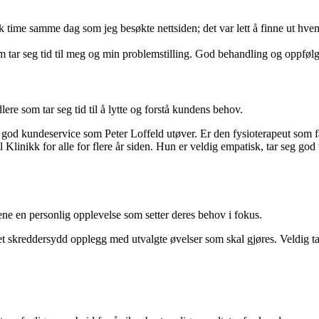
kk time samme dag som jeg besøkte nettsiden; det var lett å finne ut hve
om tar seg tid til meg og min problemstilling. God behandling og oppfølg
re som tar seg tid til å lytte og forstå kundens behov.
 god kundeservice som Peter Loffeld utøver. Er den fysioterapeut som fa
 Klinikk for alle for flere år siden. Hun er veldig empatisk, tar seg god 
ne en personlig opplevelse som setter deres behov i fokus.
 et skreddersydd opplegg med utvalgte øvelser som skal gjøres. Veldig ta