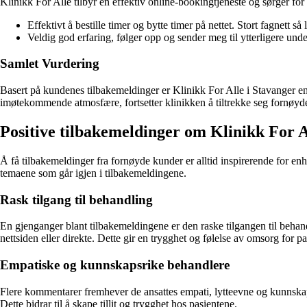
Klinikk For Alle tilbyr en effektiv online-bookingtjeneste og sørger for 
Effektivt å bestille timer og bytte timer på nettet. Stort fagnett 
Veldig god erfaring, følger opp og sender meg til ytterligere und
Samlet Vurdering
Basert på kundenes tilbakemeldinger er Klinikk For Alle i Stavanger en
imøtekommende atmosfære, fortsetter klinikken å tiltrekke seg fornøy
Positive tilbakemeldinger om Klinikk For A
Å få tilbakemeldinger fra fornøyde kunder er alltid inspirerende for e
temaene som går igjen i tilbakemeldingene.
Rask tilgang til behandling
En gjenganger blant tilbakemeldingene er den raske tilgangen til behand
nettsiden eller direkte. Dette gir en trygghet og følelse av omsorg for p
Empatiske og kunnskapsrike behandlere
Flere kommentarer fremhever de ansattes empati, lytteevne og kunnskap. 
Dette bidrar til å skape tillit og trygghet hos pasientene.