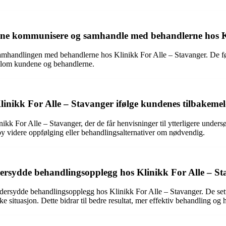
nne kommunisere og samhandle med behandlerne hos Kl
andlingen med behandlerne hos Klinikk For Alle – Stavanger. De føler s
mellom kundene og behandlerne.
Klinikk For Alle – Stavanger ifølge kundenes tilbakeme
kk For Alle – Stavanger, der de får henvisninger til ytterligere under
lby videre oppfølging eller behandlingsalternativer om nødvendig.
eddersydde behandlingsopplegg hos Klinikk For Alle – S
rsydde behandlingsopplegg hos Klinikk For Alle – Stavanger. De setter p
ke situasjon. Dette bidrar til bedre resultat, mer effektiv behandling og