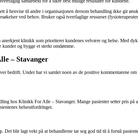
tverrfaglig samarbeid for å sikre best mulige resultater for kundene.
så lett å henvise til andre i organisasjonen dersom behandling ikke gir øn
ersøkelser ved behov. Bruker også tverrfaglige ressurser (fysioterapeute
 anerkjent klinikk som prioriterer kundenes velvære og helse. Med dykti
de kunder og bygge et sterkt omdømme.
lle – Stavanger
nhver bedrift. Under har vi samlet noen av de positive kommentarene om
ling hos Klinikk For Alle – Stavanger. Mange pasienter setter pris på a
asientenes helseutfordringer.
Det blir lagt vekt på at behandlerne tar seg god tid til å forstå pasien