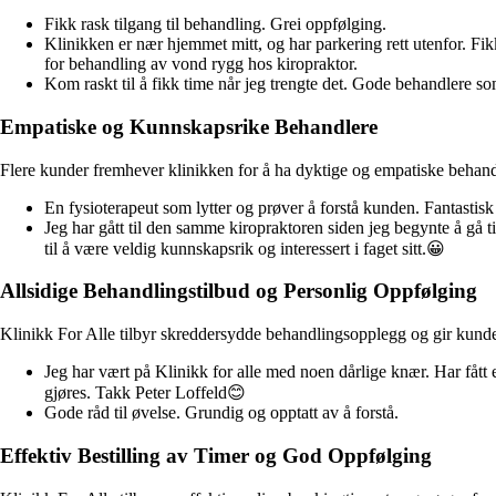
Fikk rask tilgang til behandling. Grei oppfølging.
Klinikken er nær hjemmet mitt, og har parkering rett utenfor. Fi
for behandling av vond rygg hos kiropraktor.
Kom raskt til å fikk time når jeg trengte det. Gode behandlere s
Empatiske og Kunnskapsrike Behandlere
Flere kunder fremhever klinikken for å ha dyktige og empatiske behandle
En fysioterapeut som lytter og prøver å forstå kunden. Fantastisk
Jeg har gått til den samme kiropraktoren siden jeg begynte å gå til
til å være veldig kunnskapsrik og interessert i faget sitt.😀
Allsidige Behandlingstilbud og Personlig Oppfølging
Klinikk For Alle tilbyr skreddersydde behandlingsopplegg og gir kunde
Jeg har vært på Klinikk for alle med noen dårlige knær. Har fått
gjøres. Takk Peter Loffeld😊
Gode råd til øvelse. Grundig og opptatt av å forstå.
Effektiv Bestilling av Timer og God Oppfølging