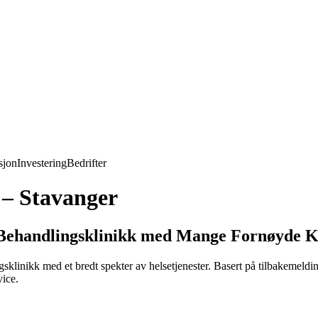
jon
Investering
Bedrifter
 – Stavanger
r Behandlingsklinikk med Mange Fornøyde 
sklinikk med et bredt spekter av helsetjenester. Basert på tilbakemeldi
vice.