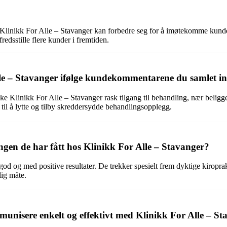
 Klinikk For Alle – Stavanger kan forbedre seg for å imøtekomme kund
redsstille flere kunder i fremtiden.
lle – Stavanger ifølge kundekommentarene du samlet i
e Klinikk For Alle – Stavanger rask tilgang til behandling, nær beligge
til å lytte og tilby skreddersydde behandlingsopplegg.
gen de har fått hos Klinikk For Alle – Stavanger?
od og med positive resultater. De trekker spesielt frem dyktige kiropra
lig måte.
unisere enkelt og effektivt med Klinikk For Alle – St