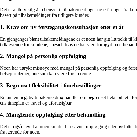
Det er alltid viktig å ta hensyn til tilbakemeldinger og erfaringer fra k
basert på tilbakemeldinger fra tidligere kunder.
1. Krav om ny førstegangskonsultasjon etter et år
En gjenganger blant tilbakemeldingene er at noen har gitt litt trekk til
tidkrevende for kundene, spesielt hvis de har vært fornøyd med behandl
2. Mangel på personlig oppfølging
Noen har uttrykt misnøye med mangel på personlig oppfølging og forstå
helseproblemer, noe som kan være frustrerende.
3. Begrenset fleksibilitet i timebestillinger
En annen negativ tilbakemelding handler om begrenset fleksibilitet i for
ens timeplan er travel og uforutsigbar.
4. Manglende oppfølging etter behandling
Det er også nevnt at noen kunder har savnet oppfølging etter avsluttet b
fraværende for noen.