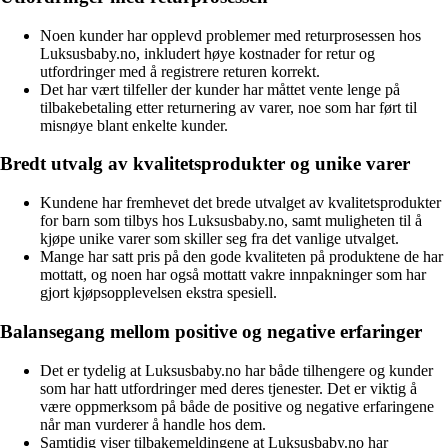
Noen kunder har opplevd problemer med returprosessen hos
Luksusbaby.no, inkludert høye kostnader for retur og
utfordringer med å registrere returen korrekt.
Det har vært tilfeller der kunder har måttet vente lenge på
tilbakebetaling etter returnering av varer, noe som har ført til
misnøye blant enkelte kunder.
Bredt utvalg av kvalitetsprodukter og unike varer
Kundene har fremhevet det brede utvalget av kvalitetsprodukter
for barn som tilbys hos Luksusbaby.no, samt muligheten til å
kjøpe unike varer som skiller seg fra det vanlige utvalget.
Mange har satt pris på den gode kvaliteten på produktene de har
mottatt, og noen har også mottatt vakre innpakninger som har
gjort kjøpsopplevelsen ekstra spesiell.
Balansegang mellom positive og negative erfaringer
Det er tydelig at Luksusbaby.no har både tilhengere og kunder
som har hatt utfordringer med deres tjenester. Det er viktig å
være oppmerksom på både de positive og negative erfaringene
når man vurderer å handle hos dem.
Samtidig viser tilbakemeldingene at Luksusbaby.no har