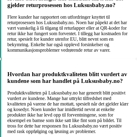
gjelder returprosessen hos Luksusbaby.no?
Flere kunder har rapportert om utfordringer knyttet til
returprosessen hos Luksusbaby.no. Noen har påpekt at det har
vært vanskelig å få tilgang til returlapper eller at QR-koder for
retur ikke har fungert som forventet. I tillegg har kostnaden for
retur, spesielt for kunder utenfor EU, blitt nevnt som en
bekymring. Enkelte har også opplevd forsinkelser og
kommunikasjonsproblemer vedrørende retur av varer.
Hvordan har produktkvaliteten blitt vurdert av
kundene som har handlet på Luksusbaby.no?
Produktkvaliteten på Luksusbaby.no har generelt blitt positivt
vurdert av kundene. Mange har uttrykt tilfredshet med
kvaliteten på varene de har mottatt, spesielt når det gjelder klær
og kosedyr. Noen kunder har imidlertid nevnt at enkelte
produkter ikke har levd opp til forventningene, som for
eksempel en bamse som ikke satt like fint som på bildet. Til
tross for dette har responsen fra Luksusbaby.no vært positiv
med rask oppfølging og løsning av problemer.