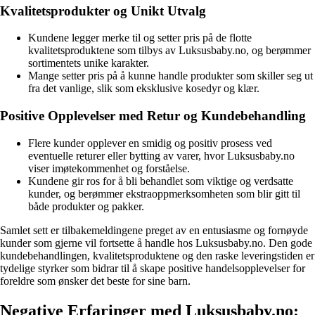
Kvalitetsprodukter og Unikt Utvalg
Kundene legger merke til og setter pris på de flotte
kvalitetsproduktene som tilbys av Luksusbaby.no, og berømmer
sortimentets unike karakter.
Mange setter pris på å kunne handle produkter som skiller seg ut
fra det vanlige, slik som eksklusive kosedyr og klær.
Positive Opplevelser med Retur og Kundebehandling
Flere kunder opplever en smidig og positiv prosess ved
eventuelle returer eller bytting av varer, hvor Luksusbaby.no
viser imøtekommenhet og forståelse.
Kundene gir ros for å bli behandlet som viktige og verdsatte
kunder, og berømmer ekstraoppmerksomheten som blir gitt til
både produkter og pakker.
Samlet sett er tilbakemeldingene preget av en entusiasme og fornøyde
kunder som gjerne vil fortsette å handle hos Luksusbaby.no. Den gode
kundebehandlingen, kvalitetsproduktene og den raske leveringstiden er
tydelige styrker som bidrar til å skape positive handelsopplevelser for
foreldre som ønsker det beste for sine barn.
Negative Erfaringer med Luksusbaby.no: