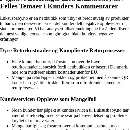
Felles Temaer i Kunders Kommentarer
Luksusbaby.no er en nettbutikk som tilbyr et bredt utvalg av produkter
til barn, men dessverre har en del kunder delt negative opplevelser i
sine kommentarer. Vi har analysert tilbakemeldingene for å identifisere
de mest vanlige temaene som går igjen blant kunders negative
erfaringer.
Dyre Returkostnader og Kompliserte Returprosesser
Flere kunder har uttrykt frustrasjon over de høye
returkostnadene, spesielt fordi nettbutikken er basert i Danmark,
noe som medfører ekstra kostnader utenfor EU.
Mangel på returlapper i pakken og problemer med å skanne QR-
koder har også blitt trukket frem som utfordrende elementer i
returprosessen.
Kundeservicen Oppleves som Mangelfull
Noen kunder har påpekt at kundeservicen til Luksusbaby.no har
vært utilstrekkelig, med sene svar på henvendelser og problemer
knyttet til retur av varer.
Mange har følt seg frustrert over at kommunikasjonen med