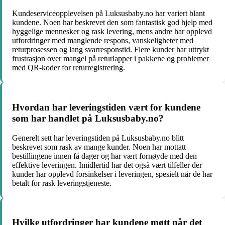
Kundeserviceopplevelsen på Luksusbaby.no har variert blant
kundene. Noen har beskrevet den som fantastisk god hjelp med
hyggelige mennesker og rask levering, mens andre har opplevd
utfordringer med manglende respons, vanskeligheter med
returprosessen og lang svarresponstid. Flere kunder har uttrykt
frustrasjon over mangel på returlapper i pakkene og problemer
med QR-koder for returregistrering.
Hvordan har leveringstiden vært for kundene
som har handlet på Luksusbaby.no?
Generelt sett har leveringstiden på Luksusbaby.no blitt
beskrevet som rask av mange kunder. Noen har mottatt
bestillingene innen få dager og har vært fornøyde med den
effektive leveringen. Imidlertid har det også vært tilfeller der
kunder har opplevd forsinkelser i leveringen, spesielt når de har
betalt for rask leveringstjeneste.
Hvilke utfordringer har kundene møtt når det