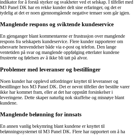
indikator for å forstå styrker og svakheter ved et selskap. I tilfellet med
M3 Panel DK har en rekke kunder delt sine erfaringer, og det er
tydelig at det er noen gjennomgående negative temaer som går igjen.
Manglende respons og sviktende kundeservice
En gjenganger blant kommentarene er frustrasjon over manglende
respons fra selskapets kundeservice. Flere kunder rapporterer om
ubesvarte henvendelser både via e-post og telefon. Den lange
ventetiden på svar og manglende oppfølging etterlater kundene
frustrerte og følelsen av å ikke bli tatt på alvor.
Problemer med leveranser og bestillinger
Noen kunder har opplevd utfordringer knyttet til leveranser og
bestillinger hos M3 Panel DK. Det er nevnt tilfeller der bestilte varer
ikke har kommet fram, eller at det har oppstått forsinkelser i
leveringene. Dette skaper naturlig nok skuffelse og misnøye blant
kundene.
Manglende belønning for innsats
En annen vanlig bekymring blant kundene er knyttet til
belønningssystemet til M3 Panel DK. Flere har rapportert om å ha