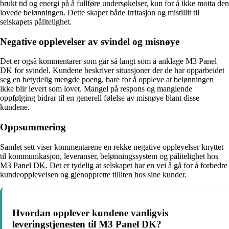
brukt tid og energi på å fullføre undersøkelser, kun for å ikke motta den
lovede belønningen. Dette skaper både irritasjon og mistillit til
selskapets pålitelighet.
Negative opplevelser av svindel og misnøye
Det er også kommentarer som går så langt som å anklage M3 Panel
DK for svindel. Kundene beskriver situasjoner der de har opparbeidet
seg en betydelig mengde poeng, bare for å oppleve at belønningen
ikke blir levert som lovet. Mangel på respons og manglende
oppfølging bidrar til en generell følelse av misnøye blant disse
kundene.
Oppsummering
Samlet sett viser kommentarene en rekke negative opplevelser knyttet
til kommunikasjon, leveranser, belønningssystem og pålitelighet hos
M3 Panel DK. Det er tydelig at selskapet har en vei å gå for å forbedre
kundeopplevelsen og gjenopprette tilliten hos sine kunder.
Hvordan opplever kundene vanligvis
leveringstjenesten til M3 Panel DK?