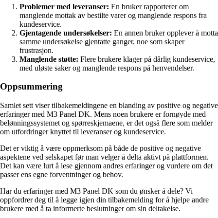
Problemer med leveranser:
En bruker rapporterer om
manglende mottak av bestilte varer og manglende respons fra
kundeservice.
Gjentagende undersøkelser:
En annen bruker opplever å motta
samme undersøkelse gjentatte ganger, noe som skaper
frustrasjon.
Manglende støtte:
Flere brukere klager på dårlig kundeservice,
med uløste saker og manglende respons på henvendelser.
Oppsummering
Samlet sett viser tilbakemeldingene en blanding av positive og negative
erfaringer med M3 Panel DK. Mens noen brukere er fornøyde med
belønningssystemet og spørreskjemaene, er det også flere som melder
om utfordringer knyttet til leveranser og kundeservice.
Det er viktig å være oppmerksom på både de positive og negative
aspektene ved selskapet før man velger å delta aktivt på plattformen.
Det kan være lurt å lese gjennom andres erfaringer og vurdere om det
passer ens egne forventninger og behov.
Har du erfaringer med M3 Panel DK som du ønsker å dele? Vi
oppfordrer deg til å legge igjen din tilbakemelding for å hjelpe andre
brukere med å ta informerte beslutninger om sin deltakelse.