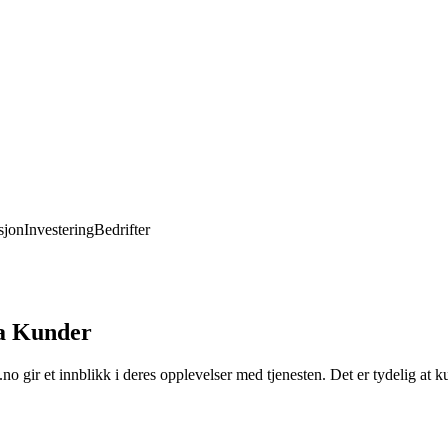
jon
Investering
Bedrifter
ra Kunder
ir et innblikk i deres opplevelser med tjenesten. Det er tydelig at ku