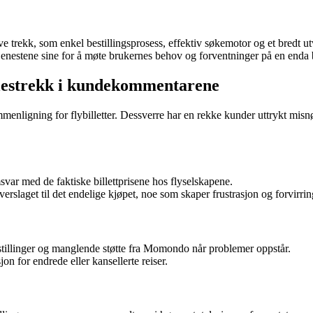
ekk, som enkel bestillingsprosess, effektiv søkemotor og et bredt utvalg 
tjenestene sine for å møte brukernes behov og forventninger på en enda
lestrekk i kundekommentarene
issammenligning for flybilletter. Dessverre har en rekke kunder uttryk
ar med de faktiske billettprisene hos flyselskapene.
erslaget til det endelige kjøpet, noe som skaper frustrasjon og forvirrin
stillinger og manglende støtte fra Momondo når problemer oppstår.
n for endrede eller kansellerte reiser.