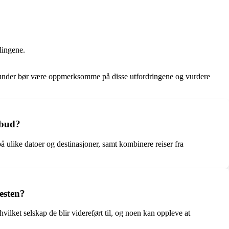
lingene.
e kunder bør være oppmerksomme på disse utfordringene og vurdere
lbud?
å ulike datoer og destinasjoner, samt kombinere reiser fra
esten?
vilket selskap de blir videreført til, og noen kan oppleve at