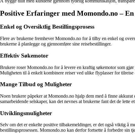
Å bygge tillit med kundene gjennom tydelig kommunikasjon, transparent
Positive Erfaringer med Momondo.no – E
Enkel og Oversiktlig Bestillingsprosess
Flere av brukerne fremhever Momondo.no for å tilby en enkel og oversiktl
brukerne å planlegge og gjennomføre sine reisebestillinger.
Effektiv Søkemotor
Brukere roser Momondo.no for å levere en kraftig søkemotor som gjør j
Muligheten til å enkelt kombinere reiser ved ulike flyplasser for tilreis
Mange Tilbud og Muligheter
Noen brukere påpeker at Momondo.no hjalp dem med å finne akkurat den 
samarbeidende selskaper, kan det nevnes at brukerne fant det de lette
Utviklingsmuligheter
Selv om det er enkelte positive tilbakemeldinger, er det også viktig å 
bestillingsprosessen. Momondo.no kan derfor fortsette å forbedre sin tj