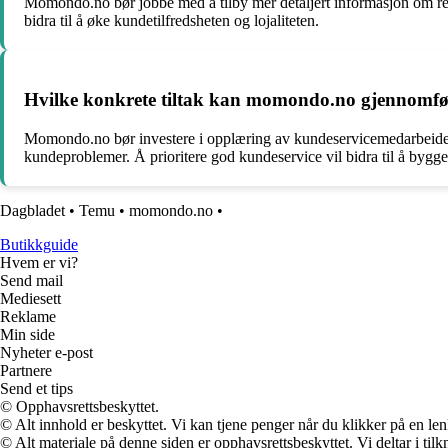
Momondo.no bør jobbe med å tilby mer detaljert informasjon om reisea
bidra til å øke kundetilfredsheten og lojaliteten.
Hvilke konkrete tiltak kan momondo.no gjennomfør
Momondo.no bør investere i opplæring av kundeservicemedarbeidere, 
kundeproblemer. Å prioritere god kundeservice vil bidra til å bygg
Dagbladet
•
Temu
•
momondo.no
•
Butikkguide
Hvem er vi?
Send mail
Mediesett
Reklame
Min side
Nyheter e-post
Partnere
Send et tips
© Opphavsrettsbeskyttet.
© Alt innhold er beskyttet. Vi kan tjene penger når du klikker på en lenk
© Alt materiale på denne siden er opphavsrettsbeskyttet. Vi deltar i til