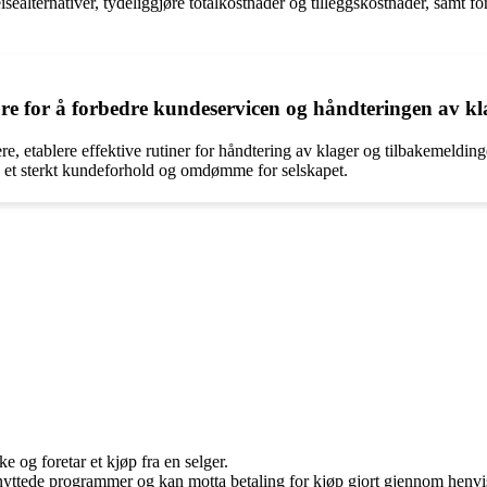
lternativer, tydeliggjøre totalkostnader og tilleggskostnader, samt fore
e for å forbedre kundeservicen og håndteringen av kl
etablere effektive rutiner for håndtering av klager og tilbakemelding
e et sterkt kundeforhold og omdømme for selskapet.
e og foretar et kjøp fra en selger.
knyttede programmer og kan motta betaling for kjøp gjort gjennom henvisn