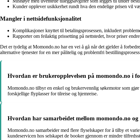
Misnøye med uventede tilleggsavgifter som legges til under bestil
Kunder opplever usikkerhet rundt hva den endelige prisen vil v
Mangler i nettsidefunksjonalitet
Komplikasjoner knyttet til betalingsprosessen, inkludert problem
Rapporter om feilaktig prissetting på nettstedet, hvor priser endr
Det er tydelig at Momondo.no har en vei å gå når det gjelder å forbed
alternative tjenester for en mer pålitelig og problemfri bestillingsprosess
Hvordan er brukeropplevelsen på momondo.no i forhol
Momondo.no tilbyr en enkel og brukervennlig søkemotor som gjør det r
forskjellige flyplasser for tilreise og hjemreise.
Hvordan har samarbeidet mellom momondo.no og uli
Momondo.no samarbeider med flere flyselskaper for å tilby et variert
kundeservicen hos selskapet de booker gjennom er mindre tilfredsst