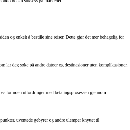
omondo.no sin suksess på markedet.
den og enkelt å bestille sine reiser. Dette gjør det mer behagelig for
om lar deg søke på andre datoer og destinasjoner uten komplikasjoner.
ross for noen utfordringer med betalingsprosessen gjennom
spunkter, uventede gebyrer og andre ulemper knyttet til