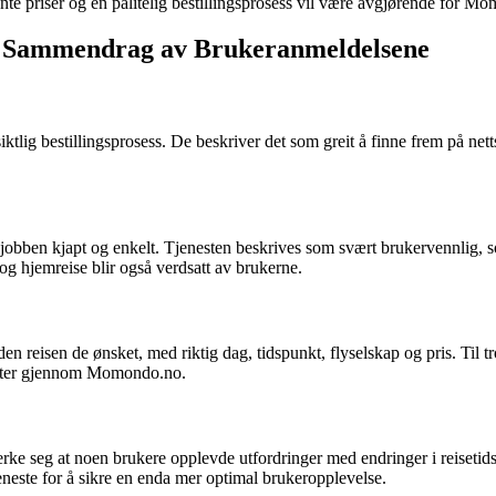
e priser og en pålitelig bestillingsprosess vil være avgjørende for M
n Sammendrag av Brukeranmeldelsene
ig bestillingsprosess. De beskriver det som greit å finne frem på nettsi
obben kjapt og enkelt. Tjenesten beskrives som svært brukervennlig, s
e og hjemreise blir også verdsatt av brukerne.
reisen de ønsket, med riktig dag, tidspunkt, flyselskap og pris. Til t
 etter gjennom Momondo.no.
merke seg at noen brukere opplevde utfordringer med endringer i reisetid
eneste for å sikre en enda mer optimal brukeropplevelse.