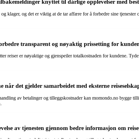
kemeldinger knyttet til dårlige opplevelser med besti
ager, og det er viktig at de tar affære for å forbedre sine tjenester
orbedre transparent og nøyaktig prissetting for kunde
tter reiser er nøyaktige og gjenspeiler totalkostnaden for kundene. Tyd
 når det gjelder samarbeidet med eksterne reiseselska
dling av betalinger og tilleggskostnader kan momondo.no bygge tillit 
.
e av tjenesten gjennom bedre informasjon om reisealt