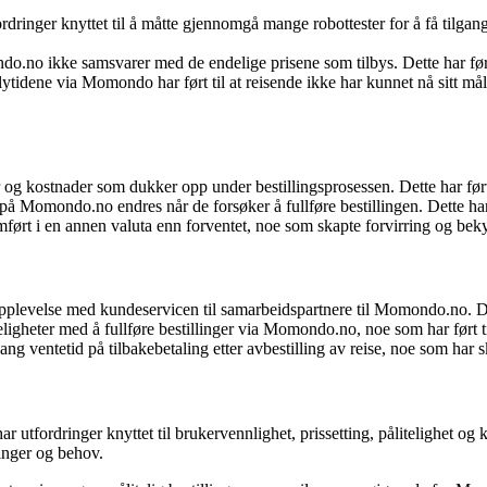
ringer knyttet til å måtte gjennomgå mange robottester for å få tilgang til
no ikke samsvarer med de endelige prisene som tilbys. Dette har ført 
lytidene via Momondo har ført til at reisende ikke har kunnet nå sitt må
g kostnader som dukker opp under bestillingsprosessen. Dette har ført ti
Momondo.no endres når de forsøker å fullføre bestillingen. Dette har før
ørt i en annen valuta enn forventet, noe som skapte forvirring og bek
pplevelse med kundeservicen til samarbeidspartnere til Momondo.no. Det
heter med å fullføre bestillinger via Momondo.no, noe som har ført til i
 ventetid på tilbakebetaling etter avbestilling av reise, noe som har skap
utfordringer knyttet til brukervennlighet, prissetting, pålitelighet og k
inger og behov.