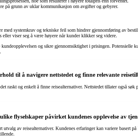
lingsprosessen, noe som resulterer i høyere totalpris enn forventet.
ære på grunn av uklar kommunikasjon om avgifter og gebyrer.
er med systemkrav og tekniske feil som hindrer gjennomføring av bestil
es eller viser seg å være høyere når kunder klikker seg videre.
re kundeopplevelsen og sikre gjennomsiktighet i prisingen. Potensiell
.
d til å navigere nettstedet og finne relevante reiseti
askt og enkelt å finne reisealternativer. Nettstedet tillater også søk p
ke flyselskaper påvirket kundenes opplevelse av tjen
 utvalg av reisealternativer. Kundenes erfaringer kan variere basert på h
illende.