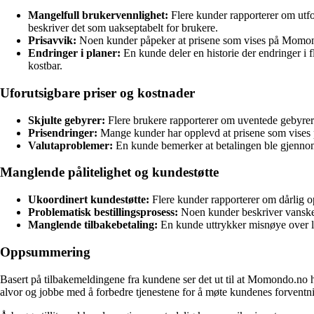
Mangelfull brukervennlighet:
Flere kunder rapporterer om utford
beskriver det som uakseptabelt for brukere.
Prisavvik:
Noen kunder påpeker at prisene som vises på Momondo.
Endringer i planer:
En kunde deler en historie der endringer i f
kostbar.
Uforutsigbare priser og kostnader
Skjulte gebyrer:
Flere brukere rapporterer om uventede gebyrer o
Prisendringer:
Mange kunder har opplevd at prisene som vises på 
Valutaproblemer:
En kunde bemerker at betalingen ble gjennomf
Manglende pålitelighet og kundestøtte
Ukoordinert kundestøtte:
Flere kunder rapporterer om dårlig o
Problematisk bestillingsprosess:
Noen kunder beskriver vanskelig
Manglende tilbakebetaling:
En kunde uttrykker misnøye over lang
Oppsummering
Basert på tilbakemeldingene fra kundene ser det ut til at Momondo.no har 
alvor og jobbe med å forbedre tjenestene for å møte kundenes forventn