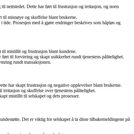
 nettstedet. Dette har ført til frustrasjon og irritasjon, og noen
til misnøye og skuffelse blant brukerne.
l i tide. Prosesjen med å gjøre endringer beskrives som håpløs og
l mistillit og frustrasjon blant kundene.
t til forvirring og skapt usikkerhet rundt tjenestens pålitelighet.
ymring rundt transaksjonen.
te har skapt frustrasjon og negative opplevelser blant brukerne.
rritasjon og skuffelse over tjenestens pålitelighet.
t mistillit til selskapet og dets prosesser.
undestøtte. Det er viktig for selskapet å ta disse tilbakemeldingene på