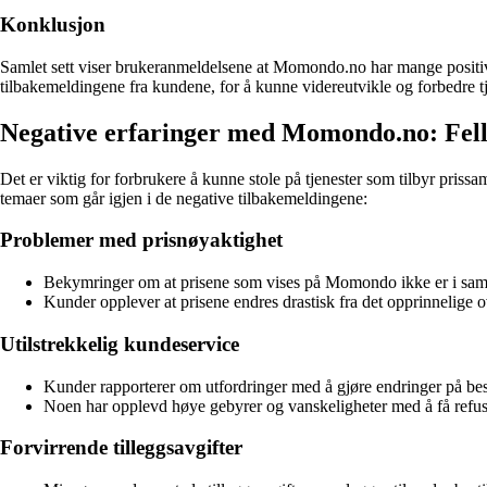
Konklusjon
Samlet sett viser brukeranmeldelsene at Momondo.no har mange positive tr
tilbakemeldingene fra kundene, for å kunne videreutvikle og forbedre 
Negative erfaringer med Momondo.no: Fel
Det er viktig for forbrukere å kunne stole på tjenester som tilbyr pr
temaer som går igjen i de negative tilbakemeldingene:
Problemer med prisnøyaktighet
Bekymringer om at prisene som vises på Momondo ikke er i samsv
Kunder opplever at prisene endres drastisk fra det opprinnelige ov
Utilstrekkelig kundeservice
Kunder rapporterer om utfordringer med å gjøre endringer på be
Noen har opplevd høye gebyrer og vanskeligheter med å få refusjo
Forvirrende tilleggsavgifter