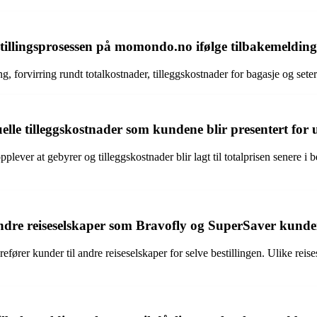
estillingsprosessen på momondo.no ifølge tilbakemeldi
ng, forvirring rundt totalkostnader, tilleggskostnader for bagasje og set
e tilleggskostnader som kundene blir presentert for u
r at gebyrer og tilleggskostnader blir lagt til totalprisen senere i bes
e reiseselskaper som Bravofly og SuperSaver kundene
er kunder til andre reiseselskaper for selve bestillingen. Ulike reises