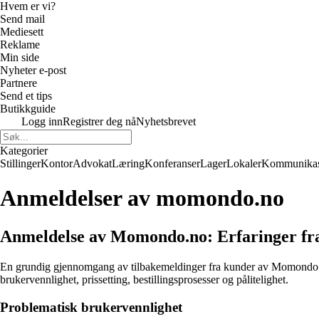
Hvem er vi?
Send mail
Mediesett
Reklame
Min side
Nyheter e-post
Partnere
Send et tips
Butikkguide
Logg inn
Registrer deg nå
Nyhetsbrevet
Kategorier
Stillinger
Kontor
Advokat
Læring
Konferanser
Lager
Lokaler
Kommunikas
Anmeldelser av momondo.no
Anmeldelse av Momondo.no: Erfaringer f
En grundig gjennomgang av tilbakemeldinger fra kunder av Momondo.no g
brukervennlighet, prissetting, bestillingsprosesser og pålitelighet.
Problematisk brukervennlighet