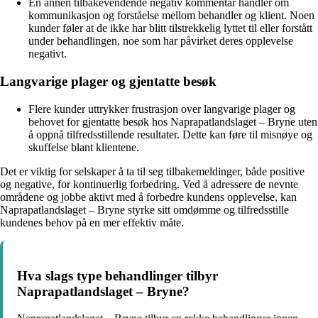
En annen tilbakevendende negativ kommentar handler om
kommunikasjon og forståelse mellom behandler og klient. Noen
kunder føler at de ikke har blitt tilstrekkelig lyttet til eller forstått
under behandlingen, noe som har påvirket deres opplevelse
negativt.
Langvarige plager og gjentatte besøk
Flere kunder uttrykker frustrasjon over langvarige plager og
behovet for gjentatte besøk hos Naprapatlandslaget – Bryne uten
å oppnå tilfredsstillende resultater. Dette kan føre til misnøye og
skuffelse blant klientene.
Det er viktig for selskaper å ta til seg tilbakemeldinger, både positive
og negative, for kontinuerlig forbedring. Ved å adressere de nevnte
områdene og jobbe aktivt med å forbedre kundens opplevelse, kan
Naprapatlandslaget – Bryne styrke sitt omdømme og tilfredsstille
kundenes behov på en mer effektiv måte.
Hva slags type behandlinger tilbyr
Naprapatlandslaget – Bryne?