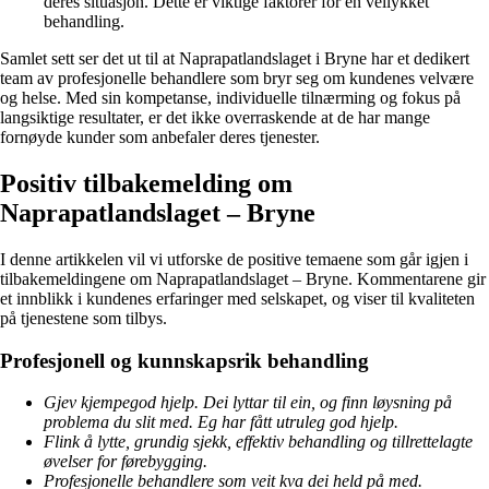
deres situasjon. Dette er viktige faktorer for en vellykket
behandling.
Samlet sett ser det ut til at Naprapatlandslaget i Bryne har et dedikert
team av profesjonelle behandlere som bryr seg om kundenes velvære
og helse. Med sin kompetanse, individuelle tilnærming og fokus på
langsiktige resultater, er det ikke overraskende at de har mange
fornøyde kunder som anbefaler deres tjenester.
Positiv tilbakemelding om
Naprapatlandslaget – Bryne
I denne artikkelen vil vi utforske de positive temaene som går igjen i
tilbakemeldingene om Naprapatlandslaget – Bryne. Kommentarene gir
et innblikk i kundenes erfaringer med selskapet, og viser til kvaliteten
på tjenestene som tilbys.
Profesjonell og kunnskapsrik behandling
Gjev kjempegod hjelp. Dei lyttar til ein, og finn løysning på
problema du slit med. Eg har fått utruleg god hjelp.
Flink å lytte, grundig sjekk, effektiv behandling og tillrettelagte
øvelser for førebygging.
Profesjonelle behandlere som veit kva dei held på med.