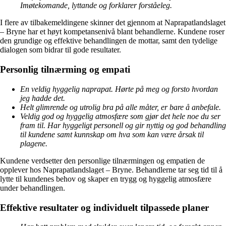
Imøtekomande, lyttande og forklarer forståeleg.
I flere av tilbakemeldingene skinner det gjennom at Naprapatlandslaget
– Bryne har et høyt kompetansenivå blant behandlerne. Kundene roser
den grundige og effektive behandlingen de mottar, samt den tydelige
dialogen som bidrar til gode resultater.
Personlig tilnærming og empati
En veldig hyggelig naprapat. Hørte på meg og forsto hvordan
jeg hadde det.
Helt glimrende og utrolig bra på alle måter, er bare å anbefale.
Veldig god og hyggelig atmosfære som gjør det hele noe du ser
fram til. Har hyggeligt personell og gir nyttig og god behandling
til kundene samt kunnskap om hva som kan være årsak til
plagene.
Kundene verdsetter den personlige tilnærmingen og empatien de
opplever hos Naprapatlandslaget – Bryne. Behandlerne tar seg tid til å
lytte til kundenes behov og skaper en trygg og hyggelig atmosfære
under behandlingen.
Effektive resultater og individuelt tilpassede planer