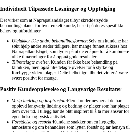
Individuelt Tilpassede Løsninger og Oppfølging
Det virker som at Naprapatlandslaget tilbyr skreddersydde
behandlingsplaner for hver enkelt kunde, basert på deres spesifikke
behov og utfordringer.
Utelukker ikke andre behandlingsformer:
Selv om kundene har
søkt hjelp andre steder tidligere, har mange funnet suksess hos
Naprapatlandslaget, som tyder på at de er åpne for å kombinere
ulike tilnærminger for å oppnå gode resultater.
Tillrettelagte øvelser:
Kunden får ikke bare behandling på
klinikken, men også tilrettelagte øvelser for å styrke og
forebygge videre plager. Dette helhetlige tilbudet virker å være
svært positivt for mange.
Positiv Kundeopplevelse og Langvarige Resultater
Varig lindring og inspirasjon:
Flere kunder nevner at de har
opplevd langvarig lindring og bedring av plager som har plaget
dem over tid. I tillegg har de blitt inspirert til å ta mer ansvar for
egen helse og fysisk aktivitet.
Forståelse og respekt:
Kundene snakker om en hyggelig
atmosfære og om behandlere som lytter, forstår og tar hensyn til