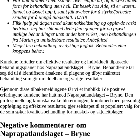
Har hatt problem med skulder over lengre tid, og forsøkt annen
form for behandling uten hell. Ett besøk hos Atle, så er «roten»
funnet og løsnet opp i, samt fått øvelser for å styrke/forbedre
skulder for å unngå tilbakefall. 10/10!
Fikk hjelp på dagen med akutt nakkelåsning og opplevde raskt
bedring. Jeg har slitt med dette flere ganger før og prøvd
utallige behandlinger uten at det har virket, men behandlingen
fra Martin ga umiddelbare resultater. Anbefales!
Meget bra behandling, av dyktige fagfolk. Behandles etter
kroppens behov.
Kundene forteller om effektive resultater og individuelt tilpassede
behandlingsplaner hos Naprapatlandslaget – Bryne. Behandlerne tar
seg tid til å identifisere årsakene til plagene og tilbyr målrettet
behandling som gir umiddelbare og varige resultater.
Gjennom disse tilbakemeldingene får vi et innblikk i de positive
erfaringene kundene har hatt med Naprapatlandslaget – Bryne. Den
profesjonelle og kunnskapsrike tilnærmingen, kombinert med personlig
oppfølging og effektive resultater, gjør selskapet til et populært valg for
de som søker kvalitetsbehandling for muskel- og skjelettplager.
Negative kommentarer om
Naprapatlandslaget – Bryne