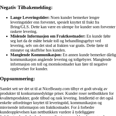
Negativ Tilbakemelding:
Lange Leveringstider:
Noen kunder bemerker lengre
leveringstider enn forventet, spesielt knyttet til frakt fra
Bring/GLS. Dette kan være en ulempe for kunder som forventer
raskere levering.
Mislende Informasjon om Fraktkostnader:
En kunde følte
seg lurt da de måtte betale toll og behandlingsgebyr ved
levering, selv om det stod at frakten var gratis. Dette førte til
misnøye og skuffelse hos kunden.
Manglende Kommunikasjon:
En annen kunde bemerker dårlig
kommunikasjon angående levering og tollgebyrer. Manglende
informasjon om toll og momskostnader kan føre til negative
opplevelser for kunder.
Oppsummering:
Samlet sett ser det ut til at NiceBeauty.com tilbyr et godt utvalg av
produkter til konkurransedyktige priser. Kunder roser nettbutikken for
kvalitetsprodukter, gode tilbud og rask levering. Imidlertid er det også
enkelte utfordringer knyttet til leveringstid, kommunikasjon og
misvisende informasjon om fraktkostnader. For å forbedre
kundeopplevelsen kan nettbutikken vurdere å tydeliggjøre