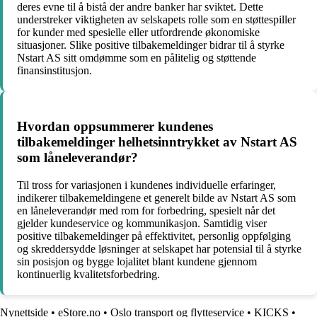
deres evne til å bistå der andre banker har sviktet. Dette
understreker viktigheten av selskapets rolle som en støttespiller
for kunder med spesielle eller utfordrende økonomiske
situasjoner. Slike positive tilbakemeldinger bidrar til å styrke
Nstart AS sitt omdømme som en pålitelig og støttende
finansinstitusjon.
Hvordan oppsummerer kundenes
tilbakemeldinger helhetsinntrykket av Nstart AS
som låneleverandør?
Til tross for variasjonen i kundenes individuelle erfaringer,
indikerer tilbakemeldingene et generelt bilde av Nstart AS som
en låneleverandør med rom for forbedring, spesielt når det
gjelder kundeservice og kommunikasjon. Samtidig viser
positive tilbakemeldinger på effektivitet, personlig oppfølging
og skreddersydde løsninger at selskapet har potensial til å styrke
sin posisjon og bygge lojalitet blant kundene gjennom
kontinuerlig kvalitetsforbedring.
Nynettside
•
eStore.no
•
Oslo transport og flytteservice
•
KICKS
•