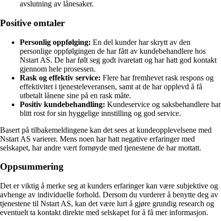
avslutning av lånesaker.
Positive omtaler
Personlig oppfølging:
En del kunder har skrytt av den
personlige oppfølgingen de har fått av kundebehandlere hos
Nstart AS. De har følt seg godt ivaretatt og har hatt god kontakt
gjennom hele prosessen.
Rask og effektiv service:
Flere har fremhevet rask respons og
effektivitet i tjenesteleveransen, samt at de har opplevd å få
utbetalt lånene sine på en rask måte.
Positiv kundebehandling:
Kundeservice og saksbehandlere har
blitt rost for sin hyggelige innstilling og god service.
Basert på tilbakemeldingene kan det sees at kundeopplevelsene med
Nstart AS varierer. Mens noen har hatt negative erfaringer med
selskapet, har andre vært fornøyde med tjenestene de har mottatt.
Oppsummering
Det er viktig å merke seg at kunders erfaringer kan være subjektive og
avhenge av individuelle forhold. Dersom du vurderer å benytte deg av
tjenestene til Nstart AS, kan det være lurt å gjøre grundig research og
eventuelt ta kontakt direkte med selskapet for å få mer informasjon.