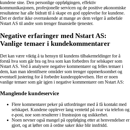
kundene sine. Den personlige oppfølgingen, effektiv
kommunikasjonen, profesjonelle servicen og de positive økonomiske
resultatene har alle bidratt til å skape en god opplevelse for kundene.
Det er derfor ikke overraskende at mange av dem velger å anbefale
Nstart AS til andre som trenger finansielle tjenester.
Negative erfaringer med Nstart AS:
Vanlige temaer i kundekommentarer
Det kan være viktig å ta hensyn til kundens tilbakemeldinger for å
forstå hva som går bra og hva som kan forbedres for selskaper som
Nstart AS. Ved å analysere negative kommentarer og felles temaer i
dem, kan man identifisere områder som trenger oppmerksomhet og
eventuell justering for å forbedre kundeopplevelsen. Her er noen
vanlige temaer som går igjen i negative kommentarer om Nstart AS:
Manglende kundeservice
Flere kommentarer peker på utfordringer med å få kontakt med
selskapet. Kundene opplever lang ventetid på svar via telefon og
e-post, noe som resulterer i frustrasjon og usikkerhet.
Noen nevner også mangel på oppfølging etter at henvendelser er
gjort, og at løfter om å ordne saker ikke blir innfridd.