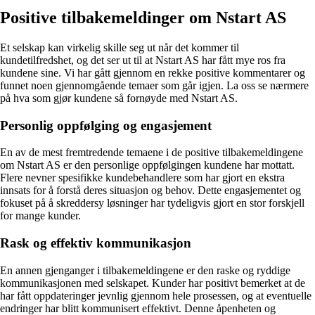
Positive tilbakemeldinger om Nstart AS
Et selskap kan virkelig skille seg ut når det kommer til
kundetilfredshet, og det ser ut til at Nstart AS har fått mye ros fra
kundene sine. Vi har gått gjennom en rekke positive kommentarer og
funnet noen gjennomgående temaer som går igjen. La oss se nærmere
på hva som gjør kundene så fornøyde med Nstart AS.
Personlig oppfølging og engasjement
En av de mest fremtredende temaene i de positive tilbakemeldingene
om Nstart AS er den personlige oppfølgingen kundene har mottatt.
Flere nevner spesifikke kundebehandlere som har gjort en ekstra
innsats for å forstå deres situasjon og behov. Dette engasjementet og
fokuset på å skreddersy løsninger har tydeligvis gjort en stor forskjell
for mange kunder.
Rask og effektiv kommunikasjon
En annen gjenganger i tilbakemeldingene er den raske og ryddige
kommunikasjonen med selskapet. Kunder har positivt bemerket at de
har fått oppdateringer jevnlig gjennom hele prosessen, og at eventuelle
endringer har blitt kommunisert effektivt. Denne åpenheten og