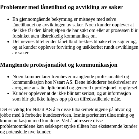
Problemer med lånetilbud og avvikling av saker
En gjennomgående bekymring er misnøye med selve
lånetilbudet og avviklingen av saker. Noen kunder opplever at
de ikke får den lånehjelpen de har søkt om eller at prosessen blir
forsinket uten tilstrekkelig kommunikasjon.
Det nevnes tilfeller der lånetilbud trekkes tilbake etter signering,
og at kunder opplever forvirring og usikkerhet rundt avviklingen
av saker.
Manglende profesjonalitet og kommunikasjon
Noen kommentarer fremhever manglende profesjonalitet og
kommunikasjon hos Nstart AS. Dette inkluderer beskrivelser av
arrogante ansatte, løftebrudd og generell uprofesjonell oppførsel.
Kunder opplever at de ikke blir tatt seriøst, og at informasjon
som blir gitt ikke følges opp på en tilfredsstillende måte.
Det er viktig for Nstart AS å ta disse tilbakemeldingene på alvor og
jobbe med å forbedre kundeservicen, løsningsorientert tilnærming og
kommunikasjon med kundene. Ved å adressere disse
problemområdene kan selskapet styrke tilliten hos eksisterende kunder
og potensielle nye kunder.