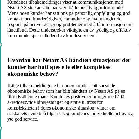
Kundenes tilbakemeldinger viser at kommunikasjonen med
Nstart AS sine ansatte har vært både positiv og utfordrende.
Mens noen kunder har satt pris på personlig oppfølging og god
kontakt med kunderådgiver, har andre opplevd manglende
respons på henvendelser og problemer med å få informasjon om
lånetilbud. Dette understreker viktigheten av tydelig og effektiv
kommunikasjon i alle ledd av kundeservicen.
Hvordan har Nstart AS håndtert situasjoner der
kunder har hatt spesielle eller komplekse
økonomiske behov?
Ifølge tilbakemeldingene har noen kunder hatt spesielle
økonomiske behov som har blitt håndtert av Nstart AS på en
tilfredsstillende måte. Kundenes positive erfaringer med å få
skreddersydde låneløsninger og støtte til tross for
kompleksiteten i deres økonomiske situasjon, vitner om
selskapets evne til å tilpasse seg kundenes individuelle behov og
yte god service.