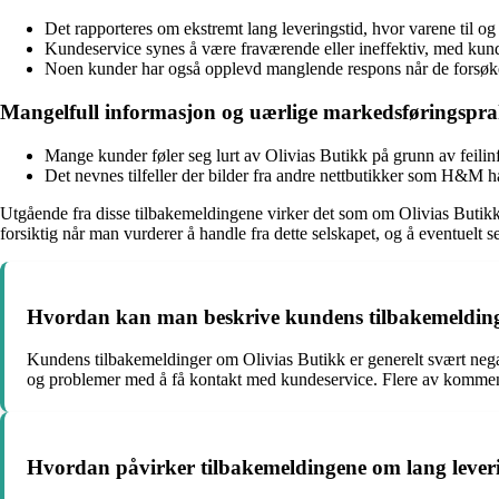
Det rapporteres om ekstremt lang leveringstid, hvor varene til og m
Kundeservice synes å være fraværende eller ineffektiv, med kund
Noen kunder har også opplevd manglende respons når de forsøker 
Mangelfull informasjon og uærlige markedsføringspra
Mange kunder føler seg lurt av Olivias Butikk på grunn av feilin
Det nevnes tilfeller der bilder fra andre nettbutikker som H&M h
Utgående fra disse tilbakemeldingene virker det som om Olivias Butikk h
forsiktig når man vurderer å handle fra dette selskapet, og å eventuelt se
Hvordan kan man beskrive kundens tilbakemelding
Kundens tilbakemeldinger om Olivias Butikk er generelt svært nega
og problemer med å få kontakt med kundeservice. Flere av kommentar
Hvordan påvirker tilbakemeldingene om lang lever