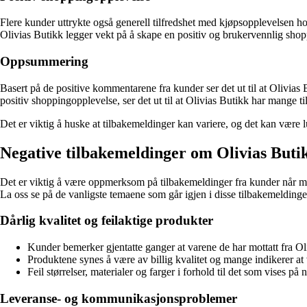
Flere kunder uttrykte også generell tilfredshet med kjøpsopplevelsen ho
Olivias Butikk legger vekt på å skape en positiv og brukervennlig sho
Oppsummering
Basert på de positive kommentarene fra kunder ser det ut til at Olivias 
positiv shoppingopplevelse, ser det ut til at Olivias Butikk har mange ti
Det er viktig å huske at tilbakemeldinger kan variere, og det kan være l
Negative tilbakemeldinger om Olivias Buti
Det er viktig å være oppmerksom på tilbakemeldinger fra kunder når ma
La oss se på de vanligste temaene som går igjen i disse tilbakemelding
Dårlig kvalitet og feilaktige produkter
Kunder bemerker gjentatte ganger at varene de har mottatt fra Ol
Produktene synes å være av billig kvalitet og mange indikerer at v
Feil størrelser, materialer og farger i forhold til det som vises p
Leveranse- og kommunikasjonsproblemer