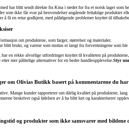
ed har blitt sendt direkte fra Kina i stedet for fra et norsk lager som h
er som ikke får svar på henvendelser angående feilaktige produkter ell
å få en retur godkjent, med påfølgende problemer knyttet til tilbakebe
ksiser
formasjon om produktene, som farger, størrelser og materialer.
ar blitt brukt, og varene som mottas er langt fra forventningene som b
ar en rekke alvorlige utfordringer knyttet til kvaliteten på produktene
 etter mer pålitelige alternativer for en bedre handleopplevelse.
Styr unn
er om Olivias Butikk basert på kommentarene du har 
tive. Mange kunder rapporterer om dårlig kvalitet på produktene, lang 
ene beskriver også følelsen av å ha blitt lurt og karakteriserer opplev
ingstid og produkter som ikke samsvarer med bildene 