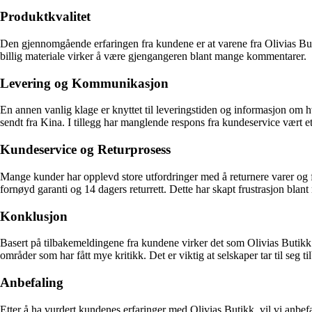
Produktkvalitet
Den gjennomgående erfaringen fra kundene er at varene fra Olivias Buti
billig materiale virker å være gjengangeren blant mange kommentarer.
Levering og Kommunikasjon
En annen vanlig klage er knyttet til leveringstiden og informasjon om hv
sendt fra Kina. I tillegg har manglende respons fra kundeservice vært 
Kundeservice og Returprosess
Mange kunder har opplevd store utfordringer med å returnere varer og få
fornøyd garanti og 14 dagers returrett. Dette har skapt frustrasjon bla
Konklusjon
Basert på tilbakemeldingene fra kundene virker det som Olivias Butikk
områder som har fått mye kritikk. Det er viktig at selskaper tar til seg
Anbefaling
Etter å ha vurdert kundenes erfaringer med Olivias Butikk, vil vi anbefa