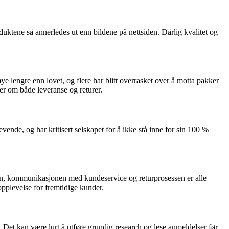
uktene så annerledes ut enn bildene på nettsiden. Dårlig kvalitet og
e lengre enn lovet, og flere har blitt overrasket over å motta pakker
er om både leveranse og returer.
nde, og har kritisert selskapet for å ikke stå inne for sin 100 %
den, kommunikasjonen med kundeservice og returprosessen er alle
opplevelse for fremtidige kunder.
. Det kan være lurt å utføre grundig research og lese anmeldelser før