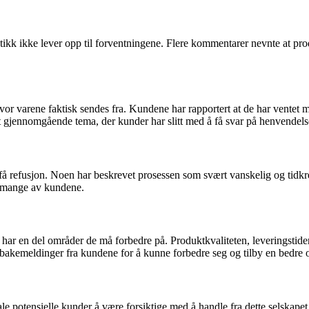
kk ikke lever opp til forventningene. Flere kommentarer nevnte at prod
or varene faktisk sendes fra. Kundene har rapportert at de har ventet my
et gjennomgående tema, der kunder har slitt med å få svar på henvendels
 refusjon. Noen har beskrevet prosessen som svært vanskelig og tidkreve
nt mange av kundene.
 har en del områder de må forbedre på. Produktkvaliteten, leveringsti
 tilbakemeldinger fra kundene for å kunne forbedre seg og tilby en bedre 
le potensielle kunder å være forsiktige med å handle fra dette selskapet