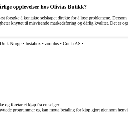
lige opplevelser hos Olivias Butikk?
st forsøke å kontakte selskapet direkte for å løse problemene. Dersom 
gheter knyttet til misvisende markedsføring og dårlig kvalitet. Det er og
Unik Norge
•
Instabox
•
zooplus
•
Conta AS
•
e og foretar et kjøp fra en selger.
knyttede programmer og kan motta betaling for kjøp gjort gjennom henvisn