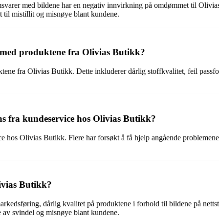
arer med bildene har en negativ innvirkning på omdømmet til Olivias Bu
t til mistillit og misnøye blant kundene.
 med produktene fra Olivias Butikk?
 fra Olivias Butikk. Dette inkluderer dårlig stoffkvalitet, feil passform
 fra kundeservice hos Olivias Butikk?
e hos Olivias Butikk. Flere har forsøkt å få hjelp angående problemene 
ivias Butikk?
kedsføring, dårlig kvalitet på produktene i forhold til bildene på nett
e av svindel og misnøye blant kundene.