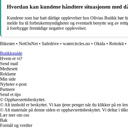
Hvordan kan kundene håndtere situasjonen med dår
Kundene som har hatt dårlige opplevelser hos Olivias Butikk bør før
melde fra til forbrukermyndigheter og eventuelt benytte seg av retti
å forebygge fremtidige negative opplevelser.
Bikester
•
NetOnNet
•
Safedrive
•
watercircles.no
•
Okida
•
Retrokit
•
Butikkguide
Hvem er vi?
Send mail
Mediesett
Reklame
Min side
Nyheter e-post
Partnere
Send et tips
© Opphavsrettsbeskyttet.
© Alt innhold er beskyttet. Vi kan tjene penger når du klikker på en lenk
© Alt materiale på denne siden er opphavsrettsbeskyttet. Vi deltar i til
Lær mer om oss
Bak
Formål og verdier