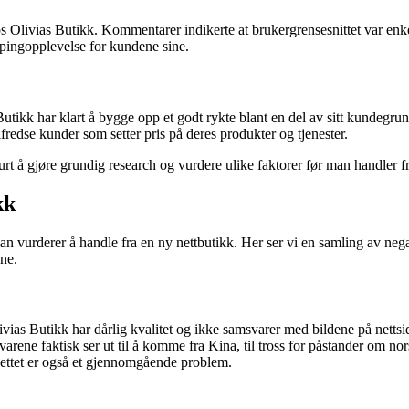
s Olivias Butikk. Kommentarer indikerte at brukergrensesnittet var enkel
ppingopplevelse for kundene sine.
Butikk har klart å bygge opp et godt rykte blant en del av sitt kundegru
lfredse kunder som setter pris på deres produkter og tjenester.
urt å gjøre grundig research og vurdere ulike faktorer før man handler fr
kk
n vurderer å handle fra en ny nettbutikk. Her ser vi en samling av ne
ene.
ivias Butikk har dårlig kvalitet og ikke samsvarer med bildene på nettsi
arene faktisk ser ut til å komme fra Kina, til tross for påstander om no
å nettet er også et gjennomgående problem.