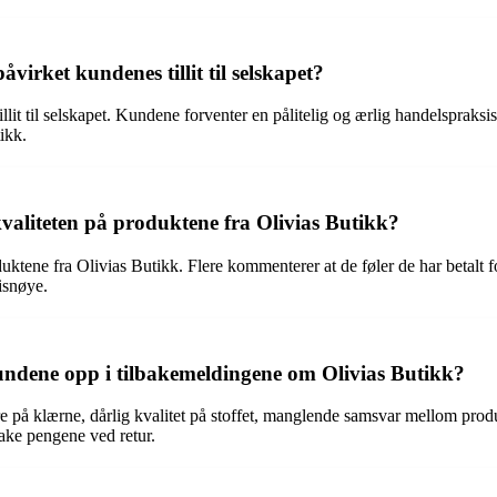
irket kundenes tillit til selskapet?
lit til selskapet. Kundene forventer en pålitelig og ærlig handelspraksi
ikk.
kvaliteten på produktene fra Olivias Butikk?
duktene fra Olivias Butikk. Flere kommenterer at de føler de har betalt 
isnøye.
undene opp i tilbakemeldingene om Olivias Butikk?
 på klærne, dårlig kvalitet på stoffet, manglende samsvar mellom produ
ake pengene ved retur.