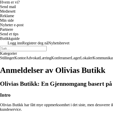
Hvem er vi?
Send mail
Mediesett
Reklame
Min side
Nyheter e-post
Partnere
Send et tips
Butikkguide
Logg inn
Registrer deg nå
Nyhetsbrevet
Kategorier
Stillinger
Kontor
Advokat
Læring
Konferanser
Lager
Lokaler
Kommunikas
Anmeldelser av Olivias Butikk
Olivias Butikk: En Gjennomgang basert på
Intro
Olivias Butikk har fått mye oppmerksomhet i det siste, men dessverre ikk
kundeservice.