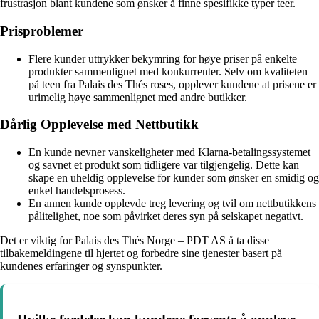
frustrasjon blant kundene som ønsker å finne spesifikke typer teer.
Prisproblemer
Flere kunder uttrykker bekymring for høye priser på enkelte
produkter sammenlignet med konkurrenter. Selv om kvaliteten
på teen fra Palais des Thés roses, opplever kundene at prisene er
urimelig høye sammenlignet med andre butikker.
Dårlig Opplevelse med Nettbutikk
En kunde nevner vanskeligheter med Klarna-betalingssystemet
og savnet et produkt som tidligere var tilgjengelig. Dette kan
skape en uheldig opplevelse for kunder som ønsker en smidig og
enkel handelsprosess.
En annen kunde opplevde treg levering og tvil om nettbutikkens
pålitelighet, noe som påvirket deres syn på selskapet negativt.
Det er viktig for Palais des Thés Norge – PDT AS å ta disse
tilbakemeldingene til hjertet og forbedre sine tjenester basert på
kundenes erfaringer og synspunkter.