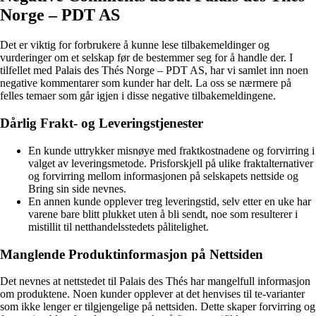
Norge – PDT AS
Det er viktig for forbrukere å kunne lese tilbakemeldinger og
vurderinger om et selskap før de bestemmer seg for å handle der. I
tilfellet med Palais des Thés Norge – PDT AS, har vi samlet inn noen
negative kommentarer som kunder har delt. La oss se nærmere på
felles temaer som går igjen i disse negative tilbakemeldingene.
Dårlig Frakt- og Leveringstjenester
En kunde uttrykker misnøye med fraktkostnadene og forvirring i
valget av leveringsmetode. Prisforskjell på ulike fraktalternativer
og forvirring mellom informasjonen på selskapets nettside og
Bring sin side nevnes.
En annen kunde opplever treg leveringstid, selv etter en uke har
varene bare blitt plukket uten å bli sendt, noe som resulterer i
mistillit til netthandelsstedets pålitelighet.
Manglende Produktinformasjon på Nettsiden
Det nevnes at nettstedet til Palais des Thés har mangelfull informasjon
om produktene. Noen kunder opplever at det henvises til te-varianter
som ikke lenger er tilgjengelige på nettsiden. Dette skaper forvirring og