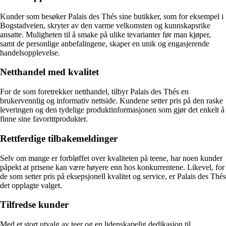
Kunder som besøker Palais des Thés sine butikker, som for eksempel i
Bogstadveien, skryter av den varme velkomsten og kunnskapsrike
ansatte. Muligheten til å smake på ulike tevarianter før man kjøper,
samt de personlige anbefalingene, skaper en unik og engasjerende
handelsopplevelse.
Netthandel med kvalitet
For de som foretrekker netthandel, tilbyr Palais des Thés en
brukervennlig og informativ nettside. Kundene setter pris på den raske
leveringen og den tydelige produktinformasjonen som gjør det enkelt å
finne sine favorittprodukter.
Rettferdige tilbakemeldinger
Selv om mange er forbløffet over kvaliteten på teene, har noen kunder
påpekt at prisene kan være høyere enn hos konkurrentene. Likevel, for
de som setter pris på eksepsjonell kvalitet og service, er Palais des Thés
det opplagte valget.
Tilfredse kunder
Med et stort utvalg av teer og en lidenskapelig dedikasjon til