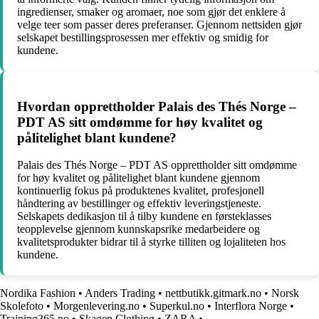
ingredienser, smaker og aromaer, noe som gjør det enklere å
velge teer som passer deres preferanser. Gjennom nettsiden gjør
selskapet bestillingsprosessen mer effektiv og smidig for
kundene.
Hvordan opprettholder Palais des Thés Norge –
PDT AS sitt omdømme for høy kvalitet og
pålitelighet blant kundene?
Palais des Thés Norge – PDT AS opprettholder sitt omdømme
for høy kvalitet og pålitelighet blant kundene gjennom
kontinuerlig fokus på produktenes kvalitet, profesjonell
håndtering av bestillinger og effektiv leveringstjeneste.
Selskapets dedikasjon til å tilby kundene en førsteklasses
teopplevelse gjennom kunnskapsrike medarbeidere og
kvalitetsprodukter bidrar til å styrke tilliten og lojaliteten hos
kundene.
Nordika Fashion
•
Anders Trading
•
nettbutikk.gitmark.no
•
Norsk
Skolefoto
•
Morgenlevering.no
•
Superkul.no
•
Interflora Norge
•
Training365.no
•
Skagen Clothing
•
ZARA
•