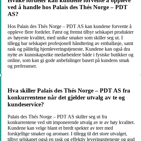
Hvilke fordeler kan kundene forvente å oppleve
ved å handle hos Palais des Thés Norge – PDT
AS?
Hos Palais des Thés Norge – PDT AS kan kundene forvente å
oppleve flere fordeler. Først og fremst tilbyr selskapet produkter
av høyeste kvalitet, med unike smaker som skiller seg ut. I
tillegg har selskapet profesjonell håndtering av emballasje, samt
rask og pålitelig hjemleveringstjeneste. Kundene kan også dra
nytte av kunnskapsrike medarbeidere både i fysiske butikker og
online, som kan gi gode anbefalinger basert på kundens smak
og preferanser.
Hva skiller Palais des Thés Norge – PDT AS fra
konkurrentene når det gjelder utvalg av te og
kundeservice?
Palais des Thés Norge – PDT AS skiller seg ut fra
konkurrentene ved sitt imponerende utvalg av te av høy kvalitet.
Kundene kan velge blant et bredt spekter av teer med
forskjellige smaker og aromaer. I tillegg til det store utvalget,
tilbyr selskapet også en rask og effektiv leveringstjeneste og god