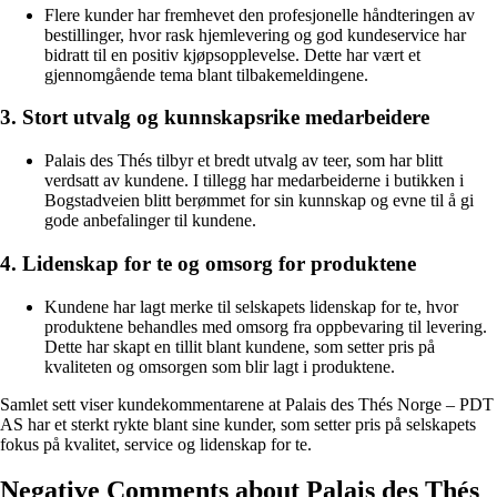
Flere kunder har fremhevet den profesjonelle håndteringen av
bestillinger, hvor rask hjemlevering og god kundeservice har
bidratt til en positiv kjøpsopplevelse. Dette har vært et
gjennomgående tema blant tilbakemeldingene.
3. Stort utvalg og kunnskapsrike medarbeidere
Palais des Thés tilbyr et bredt utvalg av teer, som har blitt
verdsatt av kundene. I tillegg har medarbeiderne i butikken i
Bogstadveien blitt berømmet for sin kunnskap og evne til å gi
gode anbefalinger til kundene.
4. Lidenskap for te og omsorg for produktene
Kundene har lagt merke til selskapets lidenskap for te, hvor
produktene behandles med omsorg fra oppbevaring til levering.
Dette har skapt en tillit blant kundene, som setter pris på
kvaliteten og omsorgen som blir lagt i produktene.
Samlet sett viser kundekommentarene at Palais des Thés Norge – PDT
AS har et sterkt rykte blant sine kunder, som setter pris på selskapets
fokus på kvalitet, service og lidenskap for te.
Negative Comments about Palais des Thés