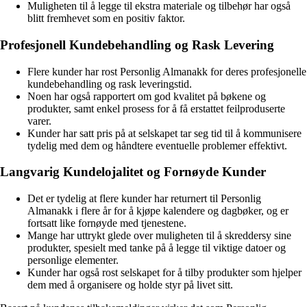
Muligheten til å legge til ekstra materiale og tilbehør har også
blitt fremhevet som en positiv faktor.
Profesjonell Kundebehandling og Rask Levering
Flere kunder har rost Personlig Almanakk for deres profesjonelle
kundebehandling og rask leveringstid.
Noen har også rapportert om god kvalitet på bøkene og
produkter, samt enkel prosess for å få erstattet feilproduserte
varer.
Kunder har satt pris på at selskapet tar seg tid til å kommunisere
tydelig med dem og håndtere eventuelle problemer effektivt.
Langvarig Kundelojalitet og Fornøyde Kunder
Det er tydelig at flere kunder har returnert til Personlig
Almanakk i flere år for å kjøpe kalendere og dagbøker, og er
fortsatt like fornøyde med tjenestene.
Mange har uttrykt glede over muligheten til å skreddersy sine
produkter, spesielt med tanke på å legge til viktige datoer og
personlige elementer.
Kunder har også rost selskapet for å tilby produkter som hjelper
dem med å organisere og holde styr på livet sitt.