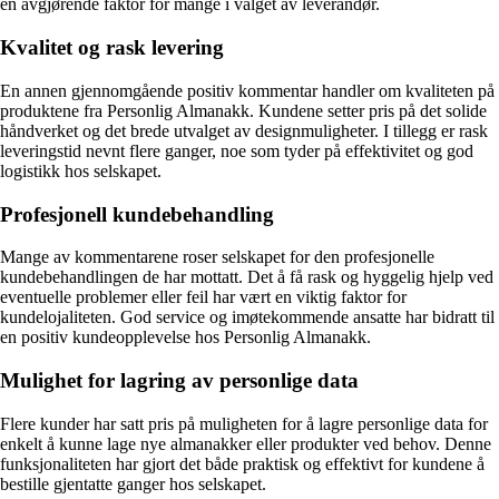
en avgjørende faktor for mange i valget av leverandør.
Kvalitet og rask levering
En annen gjennomgående positiv kommentar handler om kvaliteten på
produktene fra Personlig Almanakk. Kundene setter pris på det solide
håndverket og det brede utvalget av designmuligheter. I tillegg er rask
leveringstid nevnt flere ganger, noe som tyder på effektivitet og god
logistikk hos selskapet.
Profesjonell kundebehandling
Mange av kommentarene roser selskapet for den profesjonelle
kundebehandlingen de har mottatt. Det å få rask og hyggelig hjelp ved
eventuelle problemer eller feil har vært en viktig faktor for
kundelojaliteten. God service og imøtekommende ansatte har bidratt til
en positiv kundeopplevelse hos Personlig Almanakk.
Mulighet for lagring av personlige data
Flere kunder har satt pris på muligheten for å lagre personlige data for
enkelt å kunne lage nye almanakker eller produkter ved behov. Denne
funksjonaliteten har gjort det både praktisk og effektivt for kundene å
bestille gjentatte ganger hos selskapet.