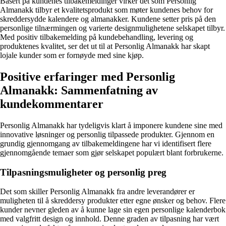
Basert på kundenes tilbakemeldinger virker det som Personlig
Almanakk tilbyr et kvalitetsprodukt som møter kundenes behov for
skreddersydde kalendere og almanakker. Kundene setter pris på den
personlige tilnærmingen og varierte designmulighetene selskapet tilbyr.
Med positiv tilbakemelding på kundebehandling, levering og
produktenes kvalitet, ser det ut til at Personlig Almanakk har skapt
lojale kunder som er fornøyde med sine kjøp.
Positive erfaringer med Personlig
Almanakk: Sammenfatning av
kundekommentarer
Personlig Almanakk har tydeligvis klart å imponere kundene sine med
innovative løsninger og personlig tilpassede produkter. Gjennom en
grundig gjennomgang av tilbakemeldingene har vi identifisert flere
gjennomgående temaer som gjør selskapet populært blant forbrukerne.
Tilpasningsmuligheter og personlig preg
Det som skiller Personlig Almanakk fra andre leverandører er
muligheten til å skreddersy produkter etter egne ønsker og behov. Flere
kunder nevner gleden av å kunne lage sin egen personlige kalenderbok
med valgfritt design og innhold. Denne graden av tilpasning har vært