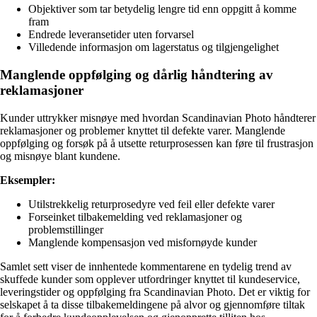
Objektiver som tar betydelig lengre tid enn oppgitt å komme
fram
Endrede leveransetider uten forvarsel
Villedende informasjon om lagerstatus og tilgjengelighet
Manglende oppfølging og dårlig håndtering av
reklamasjoner
Kunder uttrykker misnøye med hvordan Scandinavian Photo håndterer
reklamasjoner og problemer knyttet til defekte varer. Manglende
oppfølging og forsøk på å utsette returprosessen kan føre til frustrasjon
og misnøye blant kundene.
Eksempler:
Utilstrekkelig returprosedyre ved feil eller defekte varer
Forseinket tilbakemelding ved reklamasjoner og
problemstillinger
Manglende kompensasjon ved misfornøyde kunder
Samlet sett viser de innhentede kommentarene en tydelig trend av
skuffede kunder som opplever utfordringer knyttet til kundeservice,
leveringstider og oppfølging fra Scandinavian Photo. Det er viktig for
selskapet å ta disse tilbakemeldingene på alvor og gjennomføre tiltak