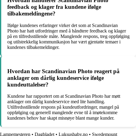
Hvordan håndterer Scandinavian Photo
feedback og klager fra kundene ifølge
tilbakemeldingene?
Ifølge kundenes erfaringer virker det som at Scandinavian
Photo har hatt utfordringer med å håndtere feedback og klager
på en tilfredsstillende måte. Manglende respons, treg oppfølging
og utilstrekkelig kommunikasjon har vært gjentatte temaer i
kundenes tilbakemeldinger.
Hvordan har Scandinavian Photo reagert på
anklager om dårlig kundeservice ifølge
kundeuttalelser?
Kundene har rapportert om at Scandinavian Photo har møtt
anklager om dårlig kundeservice med lite handling.
Utilfredsstillende respons på kundeutfordringer, mangel på
oppfølging og generell manglende evne til å imøtekomme
kundenes behov har skapt misnøye blant mange kunder.
Lampemesteren
•
Dagbladet
•
Luksusbaby.no
•
Swedemount