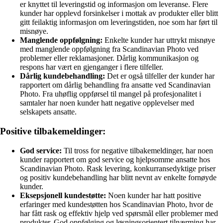
er knyttet til leveringstid og informasjon om leveranse. Flere
kunder har opplevd forsinkelser i mottak av produkter eller blitt
gitt feilaktig informasjon om leveringstiden, noe som har ført til
misnøye.
Manglende oppfølgning:
Enkelte kunder har uttrykt misnøye
med manglende oppfølgning fra Scandinavian Photo ved
problemer eller reklamasjoner. Dårlig kommunikasjon og
respons har vært en gjenganger i flere tilfeller.
Dårlig kundebehandling:
Det er også tilfeller der kunder har
rapportert om dårlig behandling fra ansatte ved Scandinavian
Photo. Fra uhøflig oppførsel til mangel på profesjonalitet i
samtaler har noen kunder hatt negative opplevelser med
selskapets ansatte.
Positive tilbakemeldinger:
God service:
Til tross for negative tilbakemeldinger, har noen
kunder rapportert om god service og hjelpsomme ansatte hos
Scandinavian Photo. Rask levering, konkurransedyktige priser
og positiv kundebehandling har blitt nevnt av enkelte fornøyde
kunder.
Eksepsjonell kundestøtte:
Noen kunder har hatt positive
erfaringer med kundestøtten hos Scandinavian Photo, hvor de
har fått rask og effektiv hjelp ved spørsmål eller problemer med
produkter. God oppfølging og løsningsorientert tilnærming har