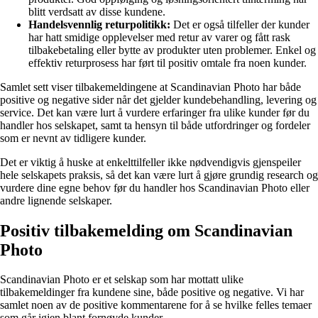
blitt verdsatt av disse kundene.
Handelsvennlig returpolitikk:
Det er også tilfeller der kunder
har hatt smidige opplevelser med retur av varer og fått rask
tilbakebetaling eller bytte av produkter uten problemer. Enkel og
effektiv returprosess har ført til positiv omtale fra noen kunder.
Samlet sett viser tilbakemeldingene at Scandinavian Photo har både
positive og negative sider når det gjelder kundebehandling, levering og
service. Det kan være lurt å vurdere erfaringer fra ulike kunder før du
handler hos selskapet, samt ta hensyn til både utfordringer og fordeler
som er nevnt av tidligere kunder.
Det er viktig å huske at enkelttilfeller ikke nødvendigvis gjenspeiler
hele selskapets praksis, så det kan være lurt å gjøre grundig research og
vurdere dine egne behov før du handler hos Scandinavian Photo eller
andre lignende selskaper.
Positiv tilbakemelding om Scandinavian
Photo
Scandinavian Photo er et selskap som har mottatt ulike
tilbakemeldinger fra kundene sine, både positive og negative. Vi har
samlet noen av de positive kommentarene for å se hvilke felles temaer
som går igjen blant fornøyde kunder.