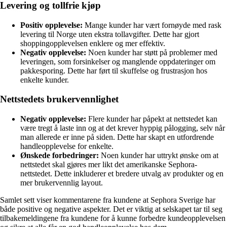
Levering og tollfrie kjøp
Positiv opplevelse:
Mange kunder har vært fornøyde med rask
levering til Norge uten ekstra tollavgifter. Dette har gjort
shoppingopplevelsen enklere og mer effektiv.
Negativ opplevelse:
Noen kunder har støtt på problemer med
leveringen, som forsinkelser og manglende oppdateringer om
pakkesporing. Dette har ført til skuffelse og frustrasjon hos
enkelte kunder.
Nettstedets brukervennlighet
Negativ opplevelse:
Flere kunder har påpekt at nettstedet kan
være tregt å laste inn og at det krever hyppig pålogging, selv når
man allerede er inne på siden. Dette har skapt en utfordrende
handleopplevelse for enkelte.
Ønskede forbedringer:
Noen kunder har uttrykt ønske om at
nettstedet skal gjøres mer likt det amerikanske Sephora-
nettstedet. Dette inkluderer et bredere utvalg av produkter og en
mer brukervennlig layout.
Samlet sett viser kommentarene fra kundene at Sephora Sverige har
både positive og negative aspekter. Det er viktig at selskapet tar til seg
tilbakemeldingene fra kundene for å kunne forbedre kundeopplevelsen