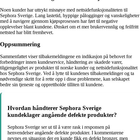
Noen kunder har uttrykt misnøye med nettsidefunksjonaliteten til
Sephora Sverige. Lang lastetid, hyppige pålogginger og vanskeligheter
med å navigere gjennom kjøpsprosessen har ført til negative
opplevelser blant kundene. Ønsket om et mer brukervennlig og feilfritt
nettsted har blitt fremhevet.
Oppsummering
Sammenfattet viser tilbakemeldingene en indikasjon på behovet for
forbedringer innen kundeservice, håndtering av skadede varer,
tilgjengelighet av produkter til norske kunder og nettsidefunksjonalitet
hos Sephora Sverige. Ved å lytte til kundenes tilbakemeldinger og ta
nødvendige skritt for å rette opp i disse problemene, kan selskapet
bedre sin tjeneste og opprettholde tilliten til kundene.
Hvordan håndterer Sephora Sverige
kundeklager angående defekte produkter?
Sephora Sverige ser ut til å være rask i responsen på
henvendelser angående defekte produkter. I kommentarene
nevnes en situasjon der en kunde fikk en defekt bronzer, men