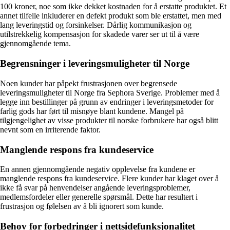
100 kroner, noe som ikke dekket kostnaden for å erstatte produktet. Et
annet tilfelle inkluderer en defekt produkt som ble erstattet, men med
lang leveringstid og forsinkelser. Dårlig kommunikasjon og
utilstrekkelig kompensasjon for skadede varer ser ut til å være
gjennomgående tema.
Begrensninger i leveringsmuligheter til Norge
Noen kunder har påpekt frustrasjonen over begrensede
leveringsmuligheter til Norge fra Sephora Sverige. Problemer med å
legge inn bestillinger på grunn av endringer i leveringsmetoder for
farlig gods har ført til misnøye blant kundene. Mangel på
tilgjengelighet av visse produkter til norske forbrukere har også blitt
nevnt som en irriterende faktor.
Manglende respons fra kundeservice
En annen gjennomgående negativ opplevelse fra kundene er
manglende respons fra kundeservice. Flere kunder har klaget over å
ikke få svar på henvendelser angående leveringsproblemer,
medlemsfordeler eller generelle spørsmål. Dette har resultert i
frustrasjon og følelsen av å bli ignorert som kunde.
Behov for forbedringer i nettsidefunksjonalitet