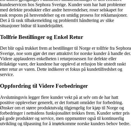
kundeservicen hos Sephora Sverige. Kunder som har hatt problemer
med defekte produkter eller andre henvendelser, roser selskapet for
rask respons på henvendelser og en smidig prosess for reklamasjoner.
Det å få rask tilbakemelding og problemfri håndtering av slike
situasjoner bidrar til kundelojalitet.
Tollfrie Bestillinger og Enkel Retur
Det blir også trukket frem at bestillinger til Norge er tollfrie fra Sephora
Sverige, noe som gjør det mer attraktivt for norske kunder å handle der.
Videre applauderes enkelheten i returprosessen for defekte eller
feilaktige varer, der kundene har opplevd at refusjon ble utstedt raskt
etter retur av varen. Dette indikerer et fokus på kundetilfredshet og
service.
Oppfordring til Videre Forbedringer
Avslutningsvis legger flere kunder vekt på at selv om de har hatt
positive opplevelser generelt, er det fortsatt områder for forbedring.
Ønsker om et større produktutvalg tilgjengelig for kjøp til Norge og
forbedringer i nettsidens funksjonalitet trekkes frem. Kunder setter pris
på gode produkter og service, men oppmuntrer også til kontinuerlig
utvikling og tilpasning for å imøtekomme norske kunders behov bedre.