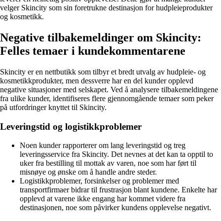
velger Skincity som sin foretrukne destinasjon for hudpleieprodukter
og kosmetikk.
Negative tilbakemeldinger om Skincity:
Felles temaer i kundekommentarene
Skincity er en nettbutikk som tilbyr et bredt utvalg av hudpleie- og
kosmetikkprodukter, men dessverre har en del kunder opplevd
negative situasjoner med selskapet. Ved å analysere tilbakemeldingene
fra ulike kunder, identifiseres flere gjennomgående temaer som peker
på utfordringer knyttet til Skincity.
Leveringstid og logistikkproblemer
Noen kunder rapporterer om lang leveringstid og treg
leveringsservice fra Skincity. Det nevnes at det kan ta opptil to
uker fra bestilling til mottak av varen, noe som har ført til
misnøye og ønske om å handle andre steder.
Logistikkproblemer, forsinkelser og problemer med
transportfirmaer bidrar til frustrasjon blant kundene. Enkelte har
opplevd at varene ikke engang har kommet videre fra
destinasjonen, noe som påvirker kundens opplevelse negativt.