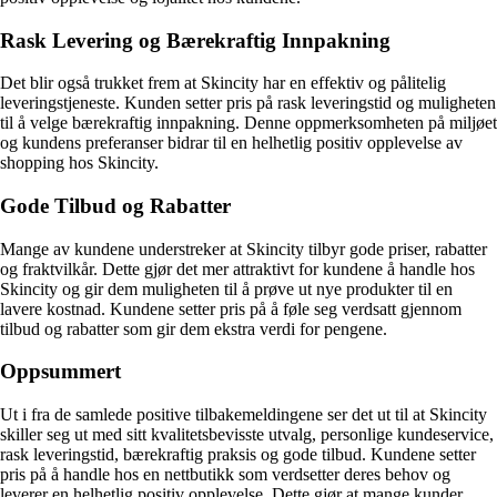
Rask Levering og Bærekraftig Innpakning
Det blir også trukket frem at Skincity har en effektiv og pålitelig
leveringstjeneste. Kunden setter pris på rask leveringstid og muligheten
til å velge bærekraftig innpakning. Denne oppmerksomheten på miljøet
og kundens preferanser bidrar til en helhetlig positiv opplevelse av
shopping hos Skincity.
Gode Tilbud og Rabatter
Mange av kundene understreker at Skincity tilbyr gode priser, rabatter
og fraktvilkår. Dette gjør det mer attraktivt for kundene å handle hos
Skincity og gir dem muligheten til å prøve ut nye produkter til en
lavere kostnad. Kundene setter pris på å føle seg verdsatt gjennom
tilbud og rabatter som gir dem ekstra verdi for pengene.
Oppsummert
Ut i fra de samlede positive tilbakemeldingene ser det ut til at Skincity
skiller seg ut med sitt kvalitetsbevisste utvalg, personlige kundeservice,
rask leveringstid, bærekraftig praksis og gode tilbud. Kundene setter
pris på å handle hos en nettbutikk som verdsetter deres behov og
leverer en helhetlig positiv opplevelse. Dette gjør at mange kunder