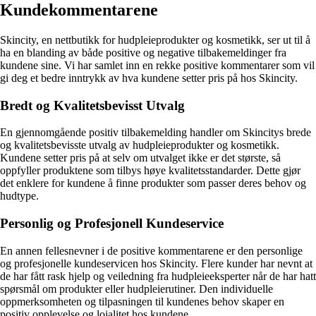
Kundekommentarene
Skincity, en nettbutikk for hudpleieprodukter og kosmetikk, ser ut til å
ha en blanding av både positive og negative tilbakemeldinger fra
kundene sine. Vi har samlet inn en rekke positive kommentarer som vil
gi deg et bedre inntrykk av hva kundene setter pris på hos Skincity.
Bredt og Kvalitetsbevisst Utvalg
En gjennomgående positiv tilbakemelding handler om Skincitys brede
og kvalitetsbevisste utvalg av hudpleieprodukter og kosmetikk.
Kundene setter pris på at selv om utvalget ikke er det største, så
oppfyller produktene som tilbys høye kvalitetsstandarder. Dette gjør
det enklere for kundene å finne produkter som passer deres behov og
hudtype.
Personlig og Profesjonell Kundeservice
En annen fellesnevner i de positive kommentarene er den personlige
og profesjonelle kundeservicen hos Skincity. Flere kunder har nevnt at
de har fått rask hjelp og veiledning fra hudpleieeksperter når de har hatt
spørsmål om produkter eller hudpleierutiner. Den individuelle
oppmerksomheten og tilpasningen til kundenes behov skaper en
positiv opplevelse og lojalitet hos kundene.