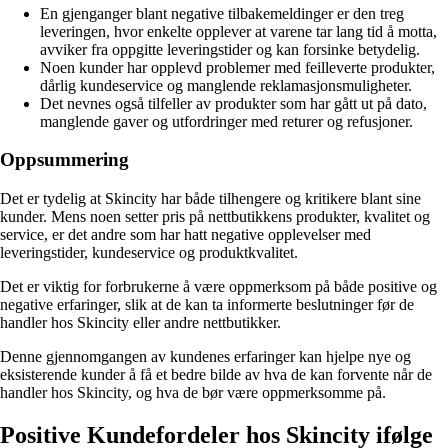
En gjenganger blant negative tilbakemeldinger er den treg
leveringen, hvor enkelte opplever at varene tar lang tid å motta,
avviker fra oppgitte leveringstider og kan forsinke betydelig.
Noen kunder har opplevd problemer med feilleverte produkter,
dårlig kundeservice og manglende reklamasjonsmuligheter.
Det nevnes også tilfeller av produkter som har gått ut på dato,
manglende gaver og utfordringer med returer og refusjoner.
Oppsummering
Det er tydelig at Skincity har både tilhengere og kritikere blant sine
kunder. Mens noen setter pris på nettbutikkens produkter, kvalitet og
service, er det andre som har hatt negative opplevelser med
leveringstider, kundeservice og produktkvalitet.
Det er viktig for forbrukerne å være oppmerksom på både positive og
negative erfaringer, slik at de kan ta informerte beslutninger før de
handler hos Skincity eller andre nettbutikker.
Denne gjennomgangen av kundenes erfaringer kan hjelpe nye og
eksisterende kunder å få et bedre bilde av hva de kan forvente når de
handler hos Skincity, og hva de bør være oppmerksomme på.
Positive Kundefordeler hos Skincity ifølge