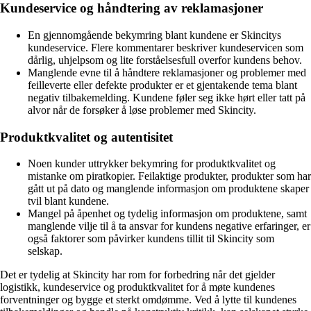
Kundeservice og håndtering av reklamasjoner
En gjennomgående bekymring blant kundene er Skincitys
kundeservice. Flere kommentarer beskriver kundeservicen som
dårlig, uhjelpsom og lite forståelsesfull overfor kundens behov.
Manglende evne til å håndtere reklamasjoner og problemer med
feilleverte eller defekte produkter er et gjentakende tema blant
negativ tilbakemelding. Kundene føler seg ikke hørt eller tatt på
alvor når de forsøker å løse problemer med Skincity.
Produktkvalitet og autentisitet
Noen kunder uttrykker bekymring for produktkvalitet og
mistanke om piratkopier. Feilaktige produkter, produkter som har
gått ut på dato og manglende informasjon om produktene skaper
tvil blant kundene.
Mangel på åpenhet og tydelig informasjon om produktene, samt
manglende vilje til å ta ansvar for kundens negative erfaringer, er
også faktorer som påvirker kundens tillit til Skincity som
selskap.
Det er tydelig at Skincity har rom for forbedring når det gjelder
logistikk, kundeservice og produktkvalitet for å møte kundenes
forventninger og bygge et sterkt omdømme. Ved å lytte til kundenes