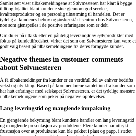
Samlet sett viser tilbakemeldingene at Sølvmesteren har klart å bygge
tillit og lojalitet blant kundene sine gjennom god service,
kvalitetsprodukter og en personlig tilnærming til handelen. Det er
tydelig at kundenes behov og ønsker står i sentrum hos Sølvmesteren,
noe som gjenspeiles i de positive erfaringene som er delt.
Om du er på utkikk etter en pålitelig leverandør av sølvprodukter med
fokus på kundetilfredshet, virker det som om Sølvmesteren kan være et
godt valg basert på tilbakemeldingene fra deres fornøyde kunder.
Negative themes in customer comments
about Sølvmesteren
Å få tilbakemeldinger fra kunder er en verdifull del av enhver bedrifts
vekst og utvikling. Basert på kommentarene samlet inn fra kunder som
har hatt erfaringer med selskapet Sølvmesteren, er det tydelige mønstre
i tilbakemeldingene som peker på negative opplevelser.
Lang leveringstid og manglende innpakning
En gjengående bekymring blant kundene handler om lang leveringstid
og manglende presentasjon av produktene. Flere kunder har uttrykt
frustrasjon over at produktene kun ble pakket i plast og papp, i stedet