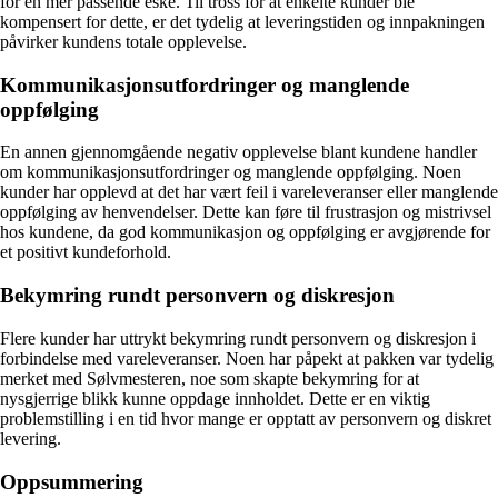
for en mer passende eske. Til tross for at enkelte kunder ble
kompensert for dette, er det tydelig at leveringstiden og innpakningen
påvirker kundens totale opplevelse.
Kommunikasjonsutfordringer og manglende
oppfølging
En annen gjennomgående negativ opplevelse blant kundene handler
om kommunikasjonsutfordringer og manglende oppfølging. Noen
kunder har opplevd at det har vært feil i vareleveranser eller manglende
oppfølging av henvendelser. Dette kan føre til frustrasjon og mistrivsel
hos kundene, da god kommunikasjon og oppfølging er avgjørende for
et positivt kundeforhold.
Bekymring rundt personvern og diskresjon
Flere kunder har uttrykt bekymring rundt personvern og diskresjon i
forbindelse med vareleveranser. Noen har påpekt at pakken var tydelig
merket med Sølvmesteren, noe som skapte bekymring for at
nysgjerrige blikk kunne oppdage innholdet. Dette er en viktig
problemstilling i en tid hvor mange er opptatt av personvern og diskret
levering.
Oppsummering