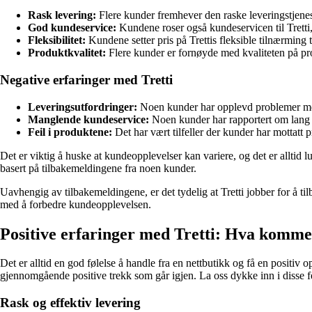
Rask levering:
Flere kunder fremhever den raske leveringstjeneste
God kundeservice:
Kundene roser også kundeservicen til Tretti,
Fleksibilitet:
Kundene setter pris på Trettis fleksible tilnærming ti
Produktkvalitet:
Flere kunder er fornøyde med kvaliteten på pr
Negative erfaringer med Tretti
Leveringsutfordringer:
Noen kunder har opplevd problemer med 
Manglende kundeservice:
Noen kunder har rapportert om lang r
Feil i produktene:
Det har vært tilfeller der kunder har mottatt 
Det er viktig å huske at kundeopplevelser kan variere, og det er alltid l
basert på tilbakemeldingene fra noen kunder.
Uavhengig av tilbakemeldingene, er det tydelig at Tretti jobber for å til
med å forbedre kundeopplevelsen.
Positive erfaringer med Tretti: Hva komme
Det er alltid en god følelse å handle fra en nettbutikk og få en positiv o
gjennomgående positive trekk som går igjen. La oss dykke inn i disse f
Rask og effektiv levering