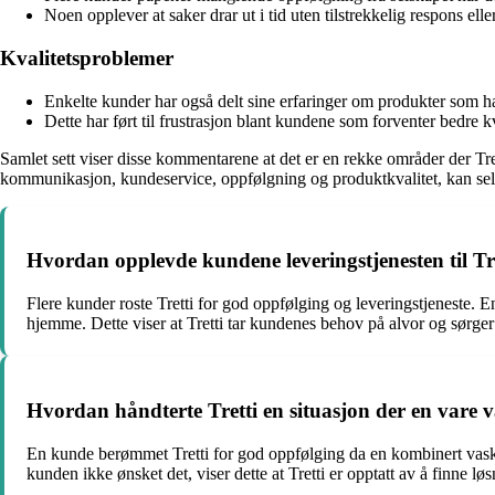
Noen opplever at saker drar ut i tid uten tilstrekkelig respons eller
Kvalitetsproblemer
Enkelte kunder har også delt sine erfaringer om produkter som har 
Dette har ført til frustrasjon blant kundene som forventer bedre kv
Samlet sett viser disse kommentarene at det er en rekke områder der Tr
kommunikasjon, kundeservice, oppfølgning og produktkvalitet, kan selsk
Hvordan opplevde kundene leveringstjenesten til Tr
Flere kunder roste Tretti for god oppfølging og leveringstjeneste. E
hjemme. Dette viser at Tretti tar kundenes behov på alvor og sørger
Hvordan håndterte Tretti en situasjon der en vare v
En kunde berømmet Tretti for god oppfølging da en kombinert vaske
kunden ikke ønsket det, viser dette at Tretti er opptatt av å finne l