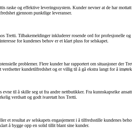
s raske og effektive leveringssystem. Kunder nevner at de har mottatt v
ilfredshet gjennom punktlige leveranser.
os Tretti. Tilbakemeldinger inkluderer rosende ord for profesjonelle
eresse for kundenes behov er et klart pluss for selskapet.
 potensielle problemer. Flere kunder har rapportert om situasjoner der Tr
t verdsetter kundetilfredshet og er villig til å gå ekstra langt for å i
vne til å skille seg ut fra andre nettbutikker. Fra kunnskapsrike ansatt
ig verdsatt og godt ivaretatt hos Tretti.
heller et resultat av selskapets engasjement i å tilfredsstille kundenes 
klart å bygge opp en solid tillit blant sine kunder.