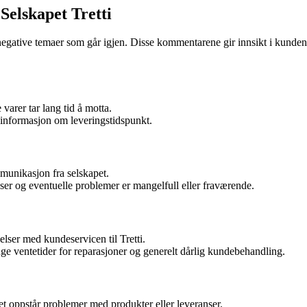
elskapet Tretti
egative temaer som går igjen. Disse kommentarene gir innsikt i kunde
varer tar lang tid å motta.
 informasjon om leveringstidspunkt.
unikasjon fra selskapet.
er og eventuelle problemer er mangelfull eller fraværende.
lser med kundeservicen til Tretti.
ge ventetider for reparasjoner og generelt dårlig kundebehandling.
t oppstår problemer med produkter eller leveranser.