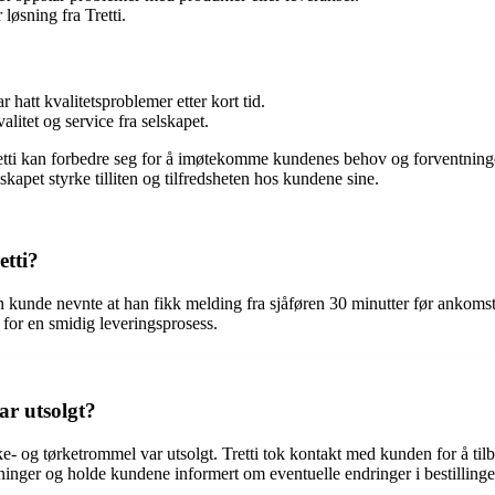
 løsning fra Tretti.
hatt kvalitetsproblemer etter kort tid.
alitet og service fra selskapet.
etti kan forbedre seg for å imøtekomme kundenes behov og forventninger.
apet styrke tilliten og tilfredsheten hos kundene sine.
etti?
n kunde nevnte at han fikk melding fra sjåføren 30 minutter før ankomst, 
 for en smidig leveringsprosess.
ar utsolgt?
- og tørketrommel var utsolgt. Tretti tok kontakt med kunden for å til
øsninger og holde kundene informert om eventuelle endringer i bestilling