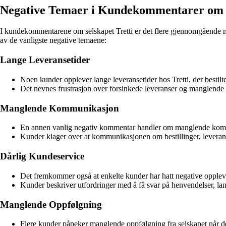
Negative Temaer i Kundekommentarer om S
I kundekommentarene om selskapet Tretti er det flere gjennomgående n
av de vanligste negative temaene:
Lange Leveransetider
Noen kunder opplever lange leveransetider hos Tretti, der bestilte 
Det nevnes frustrasjon over forsinkede leveranser og manglende
Manglende Kommunikasjon
En annen vanlig negativ kommentar handler om manglende komm
Kunder klager over at kommunikasjonen om bestillinger, leverans
Dårlig Kundeservice
Det fremkommer også at enkelte kunder har hatt negative oppleve
Kunder beskriver utfordringer med å få svar på henvendelser, lan
Manglende Oppfølgning
Flere kunder påpeker manglende oppfølgning fra selskapet når de