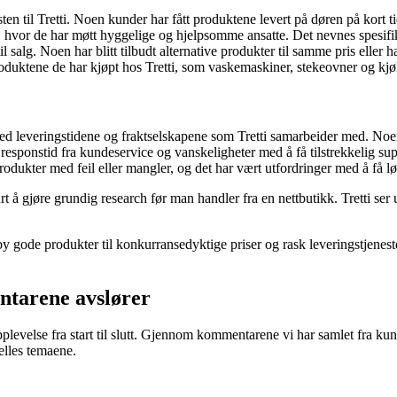
n til Tretti. Noen kunder har fått produktene levert på døren på kort tid 
 hvor de har møtt hyggelige og hjelpsomme ansatte. Det nevnes spesifik
l salg. Noen har blitt tilbudt alternative produkter til samme pris eller h
oduktene de har kjøpt hos Tretti, som vaskemaskiner, stekeovner og kjø
leveringstidene og fraktselskapene som Tretti samarbeider med. Noen
esponstid fra kundeservice og vanskeligheter med å få tilstrekkelig su
produkter med feil eller mangler, og det har vært utfordringer med å få l
urt å gjøre grundig research før man handler fra en nettbutikk. Tretti ser
by gode produkter til konkurransedyktige priser og rask leveringstjeneste
ntarene avslører
pplevelse fra start til slutt. Gjennom kommentarene vi har samlet fra kund
elles temaene.