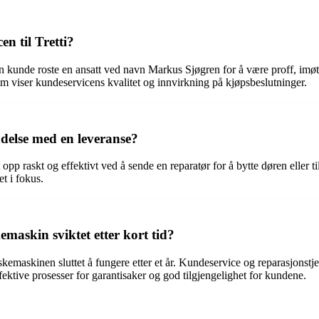
n til Tretti?
. En kunde roste en ansatt ved navn Markus Sjøgren for å være proff, 
 som viser kundeservicens kvalitet og innvirkning på kjøpsbeslutninger.
ndelse med en leveranse?
p raskt og effektivt ved å sende en reparatør for å bytte døren eller til 
t i fokus.
maskin sviktet etter kort tid?
kemaskinen sluttet å fungere etter et år. Kundeservice og reparasjonstj
fektive prosesser for garantisaker og god tilgjengelighet for kundene.