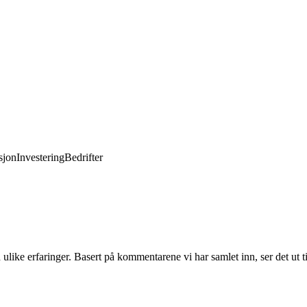
jon
Investering
Bedrifter
like erfaringer. Basert på kommentarene vi har samlet inn, ser det ut t