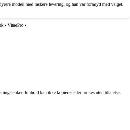
tt dyrere modell med raskere levering, og han var fornøyd med valget.
ek
•
VitaePro
•
ingslenker. Innhold kan ikke kopieres eller brukes uten tillatelse.