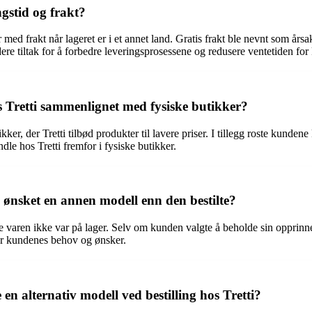
ngstid og frakt?
r med frakt når lageret er i et annet land. Gratis frakt ble nevnt som år
vurdere tiltak for å forbedre leveringsprosessene og redusere ventetiden fo
 Tretti sammenlignet med fysiske butikker?
kker, der Tretti tilbød produkter til lavere priser. I tillegg roste kund
ndle hos Tretti fremfor i fysiske butikker.
 ønsket en annen modell enn den bestilte?
varen ikke var på lager. Selv om kunden valgte å beholde sin opprinnel
for kundenes behov og ønsker.
n alternativ modell ved bestilling hos Tretti?