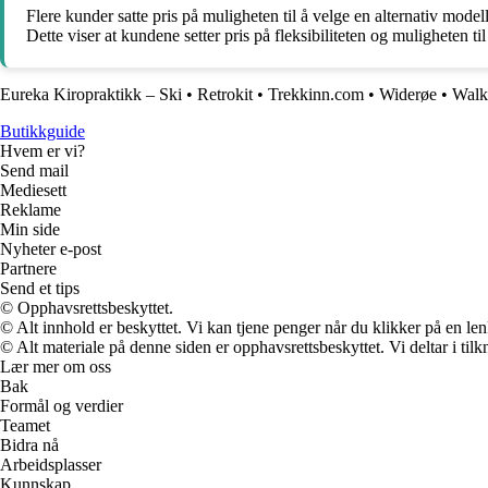
Flere kunder satte pris på muligheten til å velge en alternativ mode
Dette viser at kundene setter pris på fleksibiliteten og muligheten ti
Eureka Kiropraktikk – Ski
•
Retrokit
•
Trekkinn.com
•
Widerøe
•
Walk
Butikkguide
Hvem er vi?
Send mail
Mediesett
Reklame
Min side
Nyheter e-post
Partnere
Send et tips
© Opphavsrettsbeskyttet.
© Alt innhold er beskyttet. Vi kan tjene penger når du klikker på en lenk
© Alt materiale på denne siden er opphavsrettsbeskyttet. Vi deltar i til
Lær mer om oss
Bak
Formål og verdier
Teamet
Bidra nå
Arbeidsplasser
Kunnskap