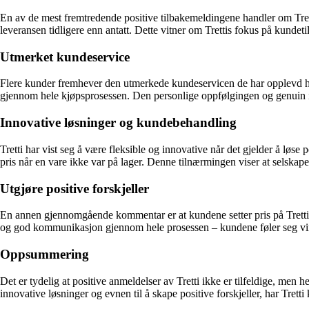
En av de mest fremtredende positive tilbakemeldingene handler om Tretti
leveransen tidligere enn antatt. Dette vitner om Trettis fokus på kundet
Utmerket kundeservice
Flere kunder fremhever den utmerkede kundeservicen de har opplevd h
gjennom hele kjøpsprosessen. Den personlige oppfølgingen og genuin int
Innovative løsninger og kundebehandling
Tretti har vist seg å være fleksible og innovative når det gjelder å løse
pris når en vare ikke var på lager. Denne tilnærmingen viser at selskape
Utgjøre positive forskjeller
En annen gjennomgående kommentar er at kundene setter pris på Trettis e
og god kommunikasjon gjennom hele prosessen – kundene føler seg virkel
Oppsummering
Det er tydelig at positive anmeldelser av Tretti ikke er tilfeldige, men 
innovative løsninger og evnen til å skape positive forskjeller, har Tretti 