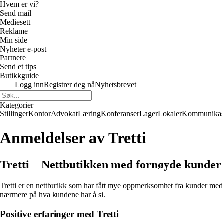
Hvem er vi?
Send mail
Mediesett
Reklame
Min side
Nyheter e-post
Partnere
Send et tips
Butikkguide
Logg inn
Registrer deg nå
Nyhetsbrevet
Kategorier
Stillinger
Kontor
Advokat
Læring
Konferanser
Lager
Lokaler
Kommunikas
Anmeldelser av Tretti
Tretti – Nettbutikken med fornøyde kunder
Tretti er en nettbutikk som har fått mye oppmerksomhet fra kunder med u
nærmere på hva kundene har å si.
Positive erfaringer med Tretti