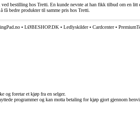
ll ved bestilling hos Tretti. En kunde nevnte at han fikk tilbud om en li
l å få bedre produkter til samme pris hos Tretti.
ingPad.no
•
LØBESHOP.DK
•
Ledlyskilder
•
Cardcenter
•
PremiumT
e og foretar et kjøp fra en selger.
knyttede programmer og kan motta betaling for kjøp gjort gjennom henvisn