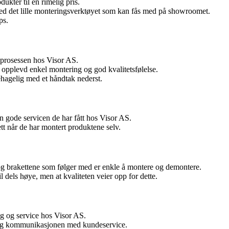
ukter til en rimelig pris.
 med det lille monteringsverktøyet som kan fås med på showroomet.
ps.
sprosessen hos Visor AS.
 opplevd enkel montering og god kvalitetsfølelse.
hagelig med et håndtak nederst.
en gode servicen de har fått hos Visor AS.
t når de har montert produktene selv.
 og brakettene som følger med er enkle å montere og demontere.
l dels høye, men at kvaliteten veier opp for dette.
g og service hos Visor AS.
r og kommunikasjonen med kundeservice.