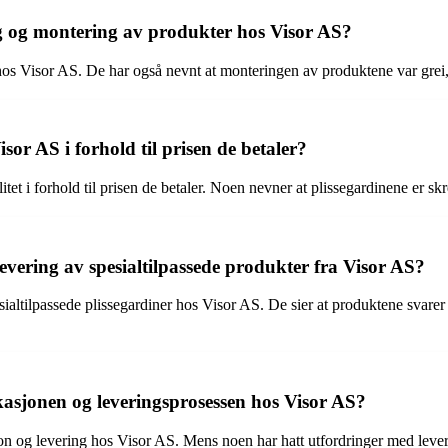
g og montering av produkter hos Visor AS?
hos Visor AS. De har også nevnt at monteringen av produktene var grei, 
or AS i forhold til prisen de betaler?
et i forhold til prisen de betaler. Noen nevner at plissegardinene er sk
evering av spesialtilpassede produkter fra Visor AS?
ialtilpassede plissegardiner hos Visor AS. De sier at produktene svarer t
sjonen og leveringsprosessen hos Visor AS?
jon og levering hos Visor AS. Mens noen har hatt utfordringer med lev