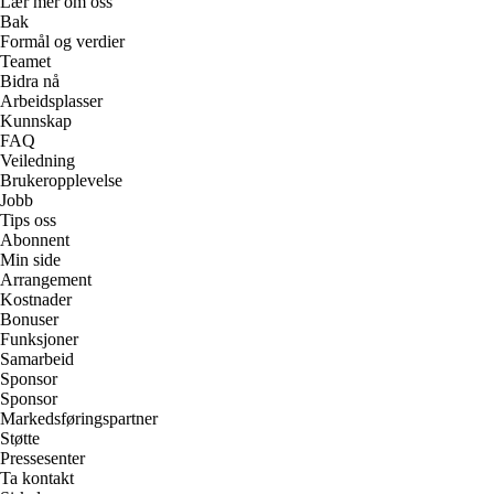
Lær mer om oss
Bak
Formål og verdier
Teamet
Bidra nå
Arbeidsplasser
Kunnskap
FAQ
Veiledning
Brukeropplevelse
Jobb
Tips oss
Abonnent
Min side
Arrangement
Kostnader
Bonuser
Funksjoner
Samarbeid
Sponsor
Sponsor
Markedsføringspartner
Støtte
Pressesenter
Ta kontakt