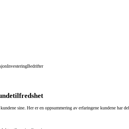
jon
Investering
Bedrifter
undetilfredshet
ra kundene sine. Her er en oppsummering av erfaringene kundene har de