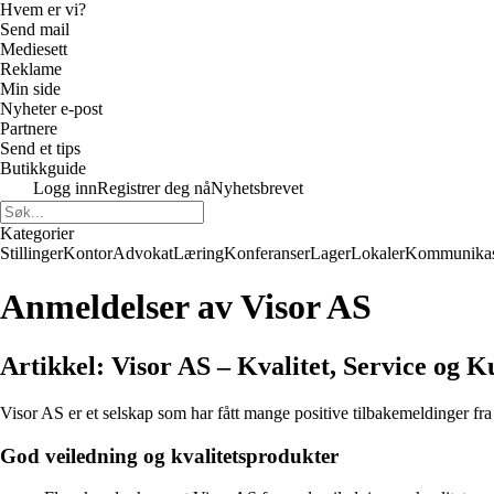
Hvem er vi?
Send mail
Mediesett
Reklame
Min side
Nyheter e-post
Partnere
Send et tips
Butikkguide
Logg inn
Registrer deg nå
Nyhetsbrevet
Kategorier
Stillinger
Kontor
Advokat
Læring
Konferanser
Lager
Lokaler
Kommunikas
Anmeldelser av Visor AS
Artikkel: Visor AS – Kvalitet, Service og K
Visor AS er et selskap som har fått mange positive tilbakemeldinger f
God veiledning og kvalitetsprodukter