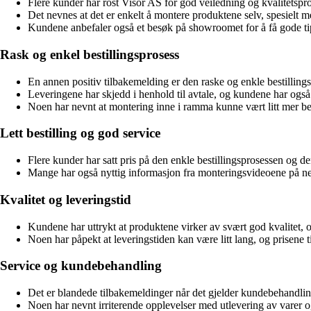
Flere kunder har rost Visor AS for god veiledning og kvalitetsprod
Det nevnes at det er enkelt å montere produktene selv, spesielt
Kundene anbefaler også et besøk på showroomet for å få gode ti
Rask og enkel bestillingsprosess
En annen positiv tilbakemelding er den raske og enkle bestilling
Leveringene har skjedd i henhold til avtale, og kundene har også
Noen har nevnt at montering inne i ramma kunne vært litt mer be
Lett bestilling og god service
Flere kunder har satt pris på den enkle bestillingsprosessen og d
Mange har også nyttig informasjon fra monteringsvideoene på net
Kvalitet og leveringstid
Kundene har uttrykt at produktene virker av svært god kvalitet,
Noen har påpekt at leveringstiden kan være litt lang, og prisene ti
Service og kundebehandling
Det er blandede tilbakemeldinger når det gjelder kundebehandlin
Noen har nevnt irriterende opplevelser med utlevering av vare