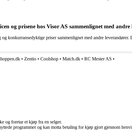
vicen og prisene hos Visor AS sammenlignet med andre
 og konkurransedyktige priser sammenlignet med andre leverandører. De
shoppen.dk
•
Zentio
•
Coolshop
•
Match.dk
•
RC Mester AS
•
e og foretar et kjøp fra en selger.
knyttede programmer og kan motta betaling for kjøp gjort gjennom henvisn