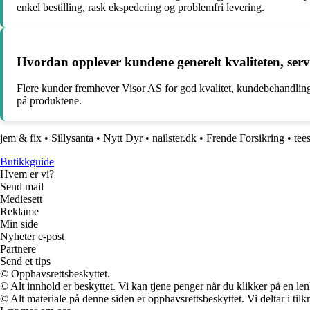
enkel bestilling, rask ekspedering og problemfri levering.
Hvordan opplever kundene generelt kvaliteten, ser
Flere kunder fremhever Visor AS for god kvalitet, kundebehandling
på produktene.
jem & fix
•
Sillysanta
•
Nytt Dyr
•
nailster.dk
•
Frende Forsikring
•
tee
Butikkguide
Hvem er vi?
Send mail
Mediesett
Reklame
Min side
Nyheter e-post
Partnere
Send et tips
© Opphavsrettsbeskyttet.
© Alt innhold er beskyttet. Vi kan tjene penger når du klikker på en lenk
© Alt materiale på denne siden er opphavsrettsbeskyttet. Vi deltar i til