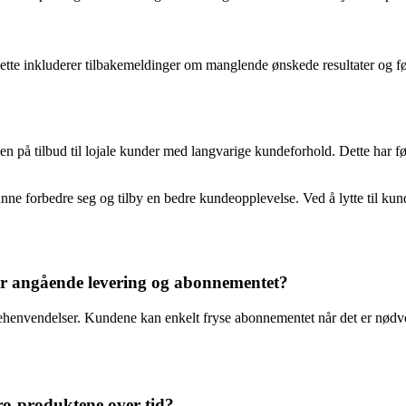
 Dette inkluderer tilbakemeldinger om manglende ønskede resultater og f
 på tilbud til lojale kunder med langvarige kundeforhold. Dette har fø
 kunne forbedre seg og tilby en bedre kundeopplevelse. Ved å lytte til ku
r angående levering og abonnementet?
ehenvendelser. Kundene kan enkelt fryse abonnementet når det er nødven
ro-produktene over tid?