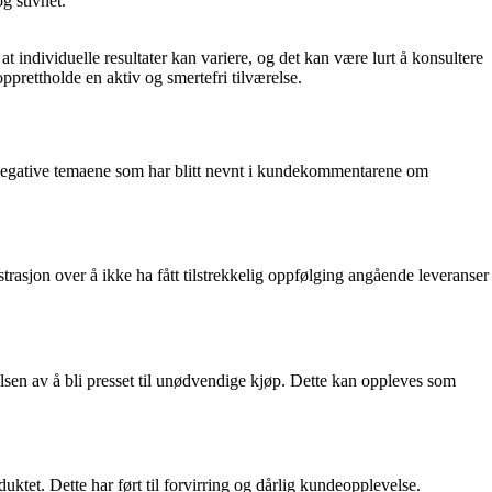
g stivhet.
t individuelle resultater kan variere, og det kan være lurt å konsultere
pprettholde en aktiv og smertefri tilværelse.
e negative temaene som har blitt nevnt i kundekommentarene om
rasjon over å ikke ha fått tilstrekkelig oppfølging angående leveranser
lsen av å bli presset til unødvendige kjøp. Dette kan oppleves som
et. Dette har ført til forvirring og dårlig kundeopplevelse.