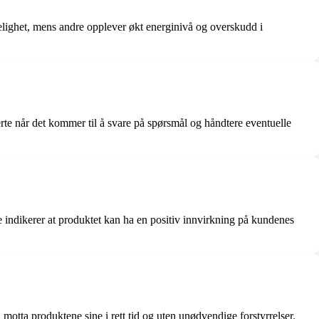
elighet, mens andre opplever økt energinivå og overskudd i
te når det kommer til å svare på spørsmål og håndtere eventuelle
e indikerer at produktet kan ha en positiv innvirkning på kundenes
motta produktene sine i rett tid og uten unødvendige forstyrrelser.