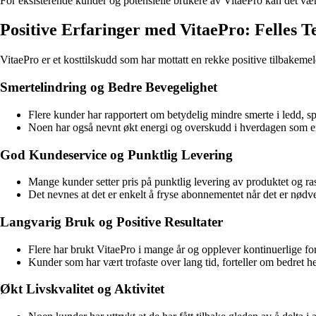
For eksisterende kunder og potensielle brukere av VitaePro kan det være
Positive Erfaringer med VitaePro: Felles
VitaePro er et kosttilskudd som har mottatt en rekke positive tilbakem
Smertelindring og Bedre Bevegelighet
Flere kunder har rapportert om betydelig mindre smerte i ledd, spe
Noen har også nevnt økt energi og overskudd i hverdagen som en 
God Kundeservice og Punktlig Levering
Mange kunder setter pris på punktlig levering av produktet og r
Det nevnes at det er enkelt å fryse abonnementet når det er nødv
Langvarig Bruk og Positive Resultater
Flere har brukt VitaePro i mange år og opplever kontinuerlige fo
Kunder som har vært trofaste over lang tid, forteller om bedret h
Økt Livskvalitet og Aktivitet