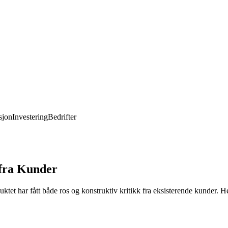
jon
Investering
Bedrifter
 fra Kunder
ktet har fått både ros og konstruktiv kritikk fra eksisterende kunder. 