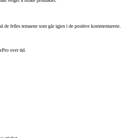
 man velger å bruke produktet.
på de felles temaene som går igjen i de positive kommentarene.
ePro over tid.