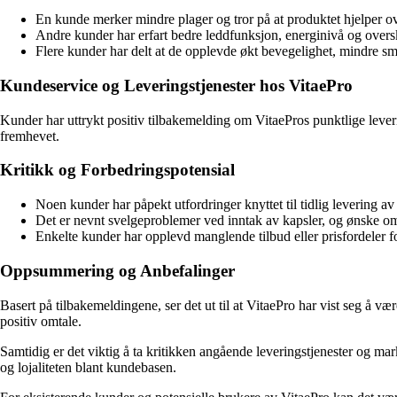
En kunde merker mindre plager og tror på at produktet hjelper ov
Andre kunder har erfart bedre leddfunksjon, energinivå og overs
Flere kunder har delt at de opplevde økt bevegelighet, mindre sm
Kundeservice og Leveringstjenester hos VitaePro
Kunder har uttrykt positiv tilbakemelding om VitaePros punktlige lever
fremhevet.
Kritikk og Forbedringspotensial
Noen kunder har påpekt utfordringer knyttet til tidlig levering 
Det er nevnt svelgeproblemer ved inntak av kapsler, og ønske o
Enkelte kunder har opplevd manglende tilbud eller prisfordeler 
Oppsummering og Anbefalinger
Basert på tilbakemeldingene, ser det ut til at VitaePro har vist seg å vær
positiv omtale.
Samtidig er det viktig å ta kritikken angående leveringstjenester og mar
og lojaliteten blant kundebasen.