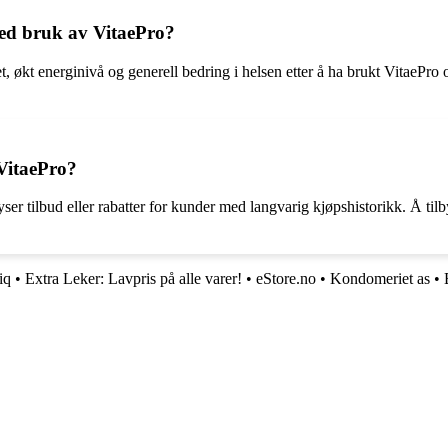
ved bruk av VitaePro?
 økt energinivå og generell bedring i helsen etter å ha brukt VitaePro o
 VitaePro?
ser tilbud eller rabatter for kunder med langvarig kjøpshistorikk. Å tilb
iq
•
Extra Leker: Lavpris på alle varer!
•
eStore.no
•
Kondomeriet as
•