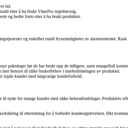
er tid.
kudd etter å ha brukt VitaePro regelmessig.
erte og bedre form etter å ha brukt produktet.
ingstjenester og enkelhet rundt frysemuligheter av abonnementet. Rask 
av nye pakninger før de har brukt opp de tidligere, samt mangelfull kom
m mer hensyn til ulike brukerbehov i markedsføringen av produktet.
for lojale kunder med langvarige kundeforhold.
e til nytte for mange kunder med ulike helseutfordringer. Produktets effek
kedsføring til etterretning for å forbedre kundeopplevelsen. Økt kommuni