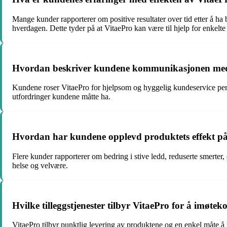
Mange kunder rapporterer om positive resultater over tid etter å h
hverdagen. Dette tyder på at VitaePro kan være til hjelp for enkelte
Hvordan beskriver kundene kommunikasjonen med
Kundene roser VitaePro for hjelpsom og hyggelig kundeservice per 
utfordringer kundene måtte ha.
Hvordan har kundene opplevd produktets effekt på 
Flere kunder rapporterer om bedring i stive ledd, reduserte smerter
helse og velvære.
Hvilke tilleggstjenester tilbyr VitaePro for å imø
VitaePro tilbyr punktlig levering av produktene og en enkel måte å 