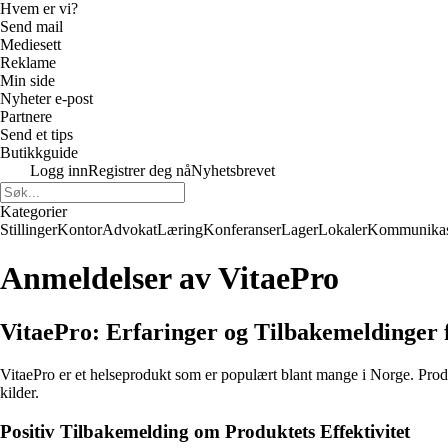
Hvem er vi?
Send mail
Mediesett
Reklame
Min side
Nyheter e-post
Partnere
Send et tips
Butikkguide
Logg inn
Registrer deg nå
Nyhetsbrevet
Kategorier
Stillinger
Kontor
Advokat
Læring
Konferanser
Lager
Lokaler
Kommunikas
Anmeldelser av VitaePro
VitaePro: Erfaringer og Tilbakemeldinger
VitaePro er et helseprodukt som er populært blant mange i Norge. Produ
kilder.
Positiv Tilbakemelding om Produktets Effektivitet