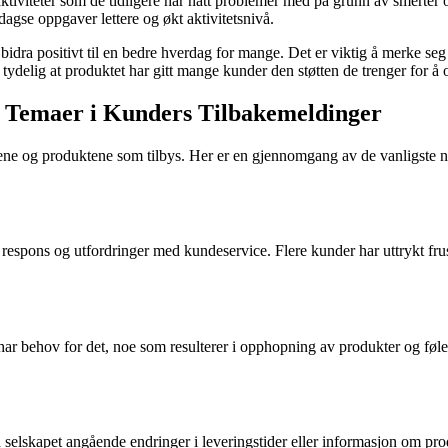
 aktiviteter som de tidligere har hatt problemer med på grunn av smerter o
dagse oppgaver lettere og økt aktivitetsnivå.
dra positivt til en bedre hverdag for mange. Det er viktig å merke seg a
tydelig at produktet har gitt mange kunder den støtten de trenger for å o
e Temaer i Kunders Tilbakemeldinger
nestene og produktene som tilbys. Her er en gjennomgang av de vanligst
spons og utfordringer med kundeservice. Flere kunder har uttrykt frust
har behov for det, noe som resulterer i opphopning av produkter og føle
kapet angående endringer i leveringstider eller informasjon om produkt