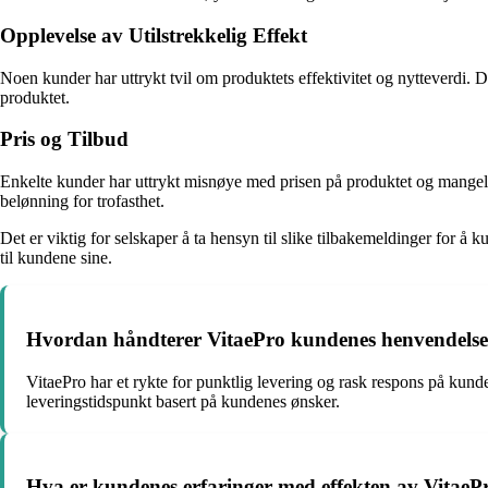
Opplevelse av Utilstrekkelig Effekt
Noen kunder har uttrykt tvil om produktets effektivitet og nytteverdi.
produktet.
Pris og Tilbud
Enkelte kunder har uttrykt misnøye med prisen på produktet og mangelen
belønning for trofasthet.
Det er viktig for selskaper å ta hensyn til slike tilbakemeldinger for å
til kundene sine.
Hvordan håndterer VitaePro kundenes henvendelse
VitaePro har et rykte for punktlig levering og rask respons på kund
leveringstidspunkt basert på kundenes ønsker.
Hva er kundenes erfaringer med effekten av VitaeP