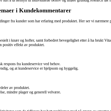
 lurt å ta hensyn til individuelle behov og utføre grundig research før
 Temaer i Kundekommentarer
eldinger fra kunder som har erfaring med produktet. Her ser vi nærmere 
sielt i knær og hofter, samt forbedret bevegelighet etter å ha brukt Vita
positiv effekt av produktet.
ask respons fra kundeservice ved behov.
endig, og at kundeservice er hjelpsom og hyggelig.
rdeler av produktet.
else, mindre plager og generell velvære.