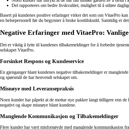
Noen kunder har uttrykt at de har fått tilbake gleden av å delta i
Det rapporteres om bedre livskvalitet, mulighet til å utføre daglig
Basert på kundenes positive erfaringer virker det som om VitaePro kan bi
en helsepersonell før du begynner å bruke kosttilskudd. Samtidig er det 
Negative Erfaringer med VitaePro: Vanlig
Det er viktig å lytte til kundenes tilbakemeldinger for å forbedre tje
selskapet VitaePro.
Forsinket Respons og Kundeservice
En gjenganger blant kundenes negative tilbakemeldinger er manglende re
og spørsmål de har henvendt selskapet om.
Misnøye med Leveransepraksis
Noen kunder har påpekt at de mottar nye pakker langt tidligere enn de 
negativt og skape misnøye blant kundene.
Manglende Kommunikasjon og Tilbakemeldinger
Flere kunder har vært misfornøyde med manglende kommunikasjon fra sels