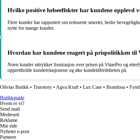
Hvilke positive helseeffekter har kundene opplevd 
Flere kunder har rapportert om reduserte smerter, bedre bevegelighet,
nytte for mange kunder.
Hvordan har kundene reagert på prispolitikken til
Noen kunder uttrykker frustrasjon over prisen på VitaePro og etterly
opprettholde kunderelasjonene og øke kundetilfredsheten på.
Olivias Butikk
•
Truestory
•
Agva Kraft
•
Lux Case
•
Brandosa
•
Fynd
Butikkguide
Hvem er vi?
Send mail
Mediesett
Reklame
Min side
Nyheter e-post
Partnere