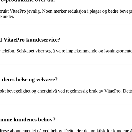
a brukt VitaePro jevnlig. Noen merker reduksjon i plager og bedre beveg
 kunder.
 VitaePro kundeservice?
telefon. Selskapet viser seg å være imøtekommende og løsningsorienter
deres helse og velvære?
, økt bevegelighet og energinivå ved regelmessig bruk av VitaePro. Dett
tekomme kundenes behov?
fryse abonnementet på ved behov. Dette gjør det praktisk for kundene å 