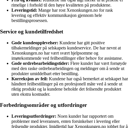
rimelige i forhold til den høye kvaliteten på produktene.
Leveringstid:
Mange har rost Xenonkungen.no for rask
levering og effektiv kommunikasjon gjennom hele
bestillingsprosessen.
Service og kundetilfredshet
Gode kundeopplevelser:
Kundene har gitt positive
tilbakemeldinger på selskapets kundeservice. De har nevnt at
Xenonkungen.no har vært svært hjelpsomme og
imøtekommende ved feilbestillinger eller behov for assistanse.
Gode ordrebearbeidingstider:
Flere kunder har vært fornøyde
med den raske ordrebearbeidingen og meldinger om å sende ut
produkter umiddelbart etter bestilling.
Korreksjon av feil:
Kundene har også bemerket at selskapet har
håndtert feilbestillinger på en profesjonell måte ved å sende ut
riktig produkt og la kundene beholde det feilsendte produktet
uten ekstra kostnader.
Forbedringsområder og utfordringer
Leveringsutfordringer:
Noen kunder har rapportert om
problemer med leveransen, enten forsinkelser i levering eller
feilsendte produkter. Imidlertid har Xenonkungen.no jobbet for å