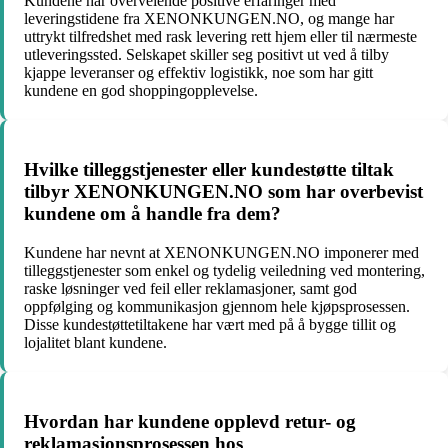
Kundene har overveiende positive erfaringer med
leveringstidene fra XENONKUNGEN.NO, og mange har
uttrykt tilfredshet med rask levering rett hjem eller til nærmeste
utleveringssted. Selskapet skiller seg positivt ut ved å tilby
kjappe leveranser og effektiv logistikk, noe som har gitt
kundene en god shoppingopplevelse.
Hvilke tilleggstjenester eller kundestøtte tiltak
tilbyr XENONKUNGEN.NO som har overbevist
kundene om å handle fra dem?
Kundene har nevnt at XENONKUNGEN.NO imponerer med
tilleggstjenester som enkel og tydelig veiledning ved montering,
raske løsninger ved feil eller reklamasjoner, samt god
oppfølging og kommunikasjon gjennom hele kjøpsprosessen.
Disse kundestøttetiltakene har vært med på å bygge tillit og
lojalitet blant kundene.
Hvordan har kundene opplevd retur- og
reklamasjonsprosessen hos