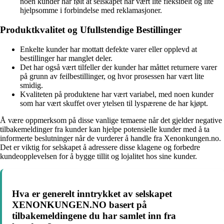
noen kunder har følt at selskapet har vært lite fleksibelt og lite
hjelpsomme i forbindelse med reklamasjoner.
Produktkvalitet og Ufullstendige Bestillinger
Enkelte kunder har mottatt defekte varer eller opplevd at
bestillinger har manglet deler.
Det har også vært tilfeller der kunder har måttet returnere varer
på grunn av feilbestillinger, og hvor prosessen har vært lite
smidig.
Kvaliteten på produktene har vært variabel, med noen kunder
som har vært skuffet over ytelsen til lyspærene de har kjøpt.
Å være oppmerksom på disse vanlige temaene når det gjelder negative
tilbakemeldinger fra kunder kan hjelpe potensielle kunder med å ta
informerte beslutninger når de vurderer å handle fra Xenonkungen.no.
Det er viktig for selskapet å adressere disse klagene og forbedre
kundeopplevelsen for å bygge tillit og lojalitet hos sine kunder.
Hva er generelt inntrykket av selskapet
XENONKUNGEN.NO basert på
tilbakemeldingene du har samlet inn fra