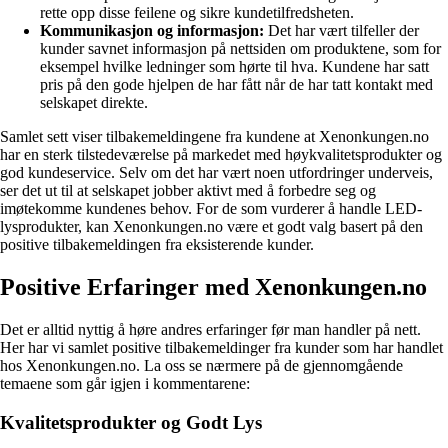
rette opp disse feilene og sikre kundetilfredsheten.
Kommunikasjon og informasjon:
Det har vært tilfeller der
kunder savnet informasjon på nettsiden om produktene, som for
eksempel hvilke ledninger som hørte til hva. Kundene har satt
pris på den gode hjelpen de har fått når de har tatt kontakt med
selskapet direkte.
Samlet sett viser tilbakemeldingene fra kundene at Xenonkungen.no
har en sterk tilstedeværelse på markedet med høykvalitetsprodukter og
god kundeservice. Selv om det har vært noen utfordringer underveis,
ser det ut til at selskapet jobber aktivt med å forbedre seg og
imøtekomme kundenes behov. For de som vurderer å handle LED-
lysprodukter, kan Xenonkungen.no være et godt valg basert på den
positive tilbakemeldingen fra eksisterende kunder.
Positive Erfaringer med Xenonkungen.no
Det er alltid nyttig å høre andres erfaringer før man handler på nett.
Her har vi samlet positive tilbakemeldinger fra kunder som har handlet
hos Xenonkungen.no. La oss se nærmere på de gjennomgående
temaene som går igjen i kommentarene:
Kvalitetsprodukter og Godt Lys