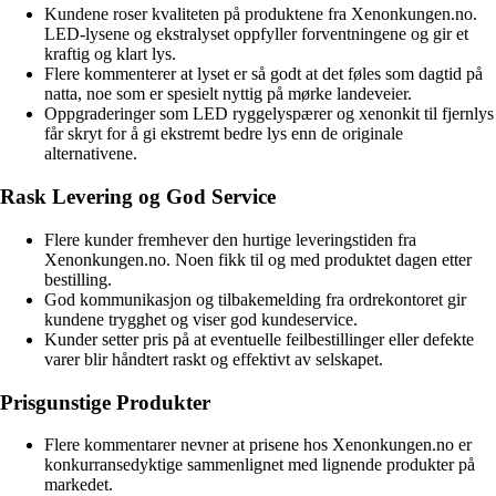
Kundene roser kvaliteten på produktene fra Xenonkungen.no.
LED-lysene og ekstralyset oppfyller forventningene og gir et
kraftig og klart lys.
Flere kommenterer at lyset er så godt at det føles som dagtid på
natta, noe som er spesielt nyttig på mørke landeveier.
Oppgraderinger som LED ryggelyspærer og xenonkit til fjernlys
får skryt for å gi ekstremt bedre lys enn de originale
alternativene.
Rask Levering og God Service
Flere kunder fremhever den hurtige leveringstiden fra
Xenonkungen.no. Noen fikk til og med produktet dagen etter
bestilling.
God kommunikasjon og tilbakemelding fra ordrekontoret gir
kundene trygghet og viser god kundeservice.
Kunder setter pris på at eventuelle feilbestillinger eller defekte
varer blir håndtert raskt og effektivt av selskapet.
Prisgunstige Produkter
Flere kommentarer nevner at prisene hos Xenonkungen.no er
konkurransedyktige sammenlignet med lignende produkter på
markedet.