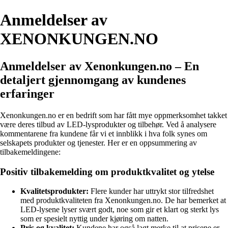
Anmeldelser av
XENONKUNGEN.NO
Anmeldelser av Xenonkungen.no – En
detaljert gjennomgang av kundenes
erfaringer
Xenonkungen.no er en bedrift som har fått mye oppmerksomhet takket
være deres tilbud av LED-lysprodukter og tilbehør. Ved å analysere
kommentarene fra kundene får vi et innblikk i hva folk synes om
selskapets produkter og tjenester. Her er en oppsummering av
tilbakemeldingene:
Positiv tilbakemelding om produktkvalitet og ytelse
Kvalitetsprodukter:
Flere kunder har uttrykt stor tilfredshet
med produktkvaliteten fra Xenonkungen.no. De har bemerket at
LED-lysene lyser svært godt, noe som gir et klart og sterkt lys
som er spesielt nyttig under kjøring om natten.
Pris og kvalitet:
Kundene har også lagt merke til at prisene er