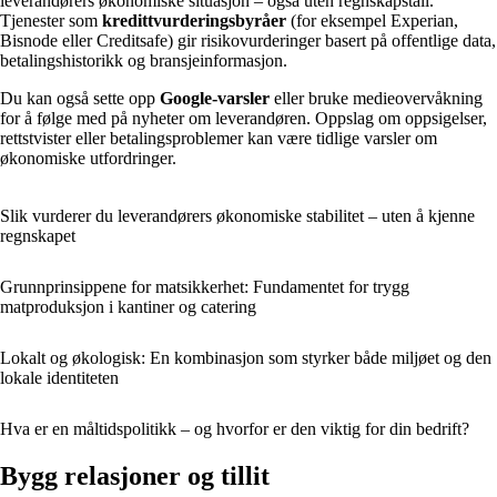
leverandørers økonomiske situasjon – også uten regnskapstall.
Tjenester som
kredittvurderingsbyråer
(for eksempel Experian,
Bisnode eller Creditsafe) gir risikovurderinger basert på offentlige data,
betalingshistorikk og bransjeinformasjon.
Du kan også sette opp
Google-varsler
eller bruke medieovervåkning
for å følge med på nyheter om leverandøren. Oppslag om oppsigelser,
rettstvister eller betalingsproblemer kan være tidlige varsler om
økonomiske utfordringer.
Slik vurderer du leverandørers økonomiske stabilitet – uten å kjenne
regnskapet
Grunnprinsippene for matsikkerhet: Fundamentet for trygg
matproduksjon i kantiner og catering
Lokalt og økologisk: En kombinasjon som styrker både miljøet og den
lokale identiteten
Hva er en måltidspolitikk – og hvorfor er den viktig for din bedrift?
Bygg relasjoner og tillit