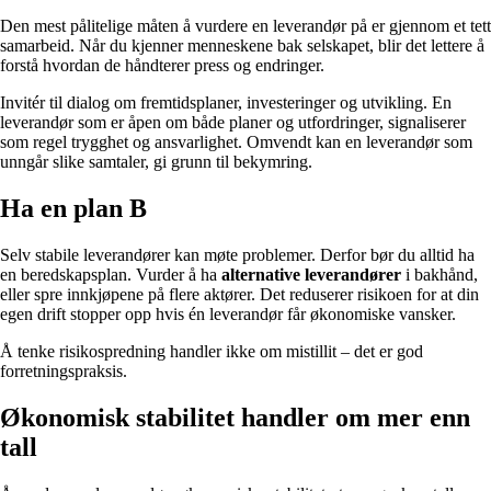
Den mest pålitelige måten å vurdere en leverandør på er gjennom et tett
samarbeid. Når du kjenner menneskene bak selskapet, blir det lettere å
forstå hvordan de håndterer press og endringer.
Invitér til dialog om fremtidsplaner, investeringer og utvikling. En
leverandør som er åpen om både planer og utfordringer, signaliserer
som regel trygghet og ansvarlighet. Omvendt kan en leverandør som
unngår slike samtaler, gi grunn til bekymring.
Ha en plan B
Selv stabile leverandører kan møte problemer. Derfor bør du alltid ha
en beredskapsplan. Vurder å ha
alternative leverandører
i bakhånd,
eller spre innkjøpene på flere aktører. Det reduserer risikoen for at din
egen drift stopper opp hvis én leverandør får økonomiske vansker.
Å tenke risikospredning handler ikke om mistillit – det er god
forretningspraksis.
Økonomisk stabilitet handler om mer enn
tall