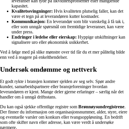
leveranser kan tyde på likviditetsproblemer eller manglende
kapasitet.
Kvalitetssvingninger:
Hvis kvaliteten plutselig faller, kan det
være et tegn på at leverandøren kutter kostnader.
Kommunikasjon:
En leverandør som blir vanskelig å få tak i,
eller som unngår spørsmål om fremtidige leveranser, kan være
under press.
Endringer i ledelse eller eierskap:
Hyppige utskiftninger kan
signalisere uro eller økonomisk usikkerhet.
Ved å følge med på slike mønstre over tid får du et mer pålitelig bilde
enn ved å reagere på enkelthendelser.
Undersøk omdømme og nettverk
Et godt rykte i bransjen kommer sjelden av seg selv. Spør andre
kunder, samarbeidspartnere eller bransjeforeninger hvordan
leverandøren er kjent. Mange deler gjerne erfaringer – særlig når det
handler om å unngå driftsstans.
Du kan også sjekke offentlige registre som
Brønnøysundregistrene
.
Der finner du informasjon om organisasjonsnummer, alder, styre, eiere
og eventuelle varsler om konkurs eller tvangsoppløsning. En bedrift
som ofte skifter navn eller adresse, kan være verdt å undersøke
nærmere.