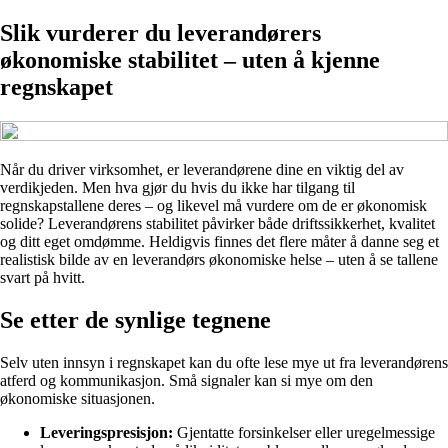
Slik vurderer du leverandørers
økonomiske stabilitet – uten å kjenne
regnskapet
Når du driver virksomhet, er leverandørene dine en viktig del av
verdikjeden. Men hva gjør du hvis du ikke har tilgang til
regnskapstallene deres – og likevel må vurdere om de er økonomisk
solide? Leverandørens stabilitet påvirker både driftssikkerhet, kvalitet
og ditt eget omdømme. Heldigvis finnes det flere måter å danne seg et
realistisk bilde av en leverandørs økonomiske helse – uten å se tallene
svart på hvitt.
Se etter de synlige tegnene
Selv uten innsyn i regnskapet kan du ofte lese mye ut fra leverandørens
atferd og kommunikasjon. Små signaler kan si mye om den
økonomiske situasjonen.
Leveringspresisjon:
Gjentatte forsinkelser eller uregelmessige