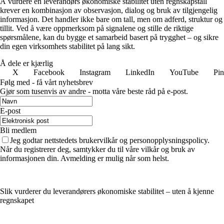
Å vurdere en leverandørs økonomiske stabilitet uten regnskapstall
krever en kombinasjon av observasjon, dialog og bruk av tilgjengelig
informasjon. Det handler ikke bare om tall, men om adferd, struktur og
tillit. Ved å være oppmerksom på signalene og stille de riktige
spørsmålene, kan du bygge et samarbeid basert på trygghet – og sikre
din egen virksomhets stabilitet på lang sikt.
Å dele er kjærlig
X
Facebook
Instagram
LinkedIn
YouTube
Pin
Følg med - få vårt nyhetsbrev
Gjør som tusenvis av andre - motta våre beste råd på e-post.
E-post
Bli medlem
Jeg godtar nettstedets brukervilkår og personopplysningspolicy.
Når du registrerer deg, samtykker du til våre vilkår og bruk av
informasjonen din. Avmelding er mulig når som helst.
Slik vurderer du leverandørers økonomiske stabilitet – uten å kjenne
regnskapet